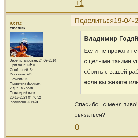
+1
Поделиться
19-04-
Юстас
Участник
Владимир Годяй
Если не прокатит е
с целыми такими у
Зарегистрирован
: 24-09-2010
Приглашений:
0
Сообщений:
34
сбрить с вашей ра
Уважение:
+13
Позитив:
+0
если вы живете ил
Провел на форуме:
2 дня 18 часов
Последний визит:
20-12-2023 04:40:32
[взломанный сайт]
Спасибо , с меня пиво
связаться?
0