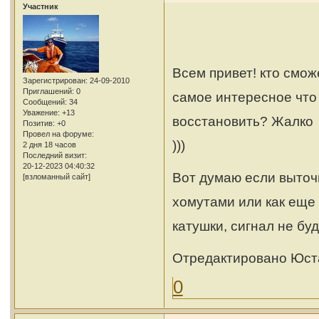
Участник
Всем привет! кто смож
Зарегистрирован
: 24-09-2010
Приглашений:
0
самое интересное что 
Сообщений:
34
Уважение:
+13
восстановить? Жалко к
Позитив:
+0
Провел на форуме:
)))
2 дня 18 часов
Последний визит:
20-12-2023 04:40:32
Вот думаю если выточ
[взломанный сайт]
хомутами или как еще
катушки, сигнал не бу
Отредактировано Юста
0