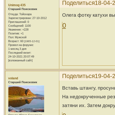
Поделиться
18-04-
Unimog 435
Cтарший Поисковик
Олега фотку катухи в
Откуда:
Тойохара
Зарегистрирован
: 27-10-2012
Приглашений:
0
0
Сообщений:
1100
Уважение:
+228
Позитив:
+1
Пол:
Мужской
Возраст:
60
[1965-12-01]
Провел на форуме:
1 месяц 3 дня
Последний визит:
24-10-2021 20:07:49
[взломанный сайт]
Поделиться
19-04-
voland
Cтарший Поисковик
Вставь штангу, просунь
На недокрученные рез
затяни их. Затем докр