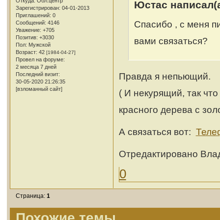
Откуда:
Обл.центр
Юстас написал(а
Зарегистрирован
: 04-01-2013
Приглашений:
0
Спасибо , с меня п
Сообщений:
4146
Уважение:
+705
Позитив:
+3030
вами связаться?
Пол:
Мужской
Возраст:
42
[1984-04-27]
Провел на форуме:
2 месяца 7 дней
Правда я непьющий.
Последний визит:
30-05-2020 21:26:35
[взломанный сайт]
( И некурящий, так что
красного дерева с зол
А связаться вот:
Теле
Отредактировано Влад
0
Страница:
1
Похожие темы