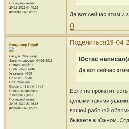
Последний визит:
20-12-2023 04:40:32
[взломанный сайт]
Да вот сейчас этим и 
0
Поделиться
19-04-
Владимир Годяй
Откуда:
Обл.центр
Юстас написал(а
Зарегистрирован
: 04-01-2013
Приглашений:
0
Да вот сейчас этим
Сообщений:
4146
Уважение:
+705
Позитив:
+3030
Пол:
Мужской
Возраст:
42
[1984-04-27]
Если не прокатит есть
Провел на форуме:
2 месяца 7 дней
целыми такими ушами.
Последний визит:
30-05-2020 21:26:35
[взломанный сайт]
вашей рабочей обломк
бываете в Южном. Отд