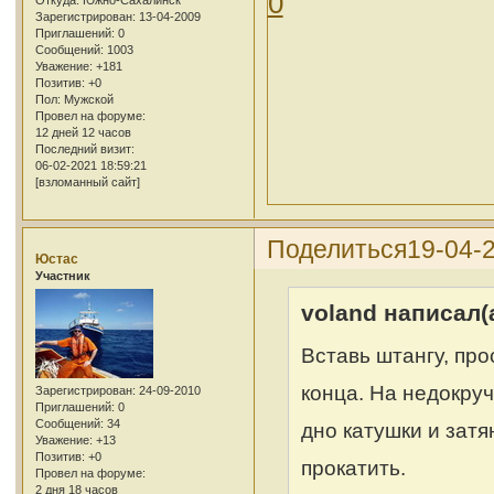
0
Откуда:
Южно-Сахалинск
Зарегистрирован
: 13-04-2009
Приглашений:
0
Сообщений:
1003
Уважение:
+181
Позитив:
+0
Пол:
Мужской
Провел на форуме:
12 дней 12 часов
Последний визит:
06-02-2021 18:59:21
[взломанный сайт]
Поделиться
19-04-
Юстас
Участник
voland написал(а
Вставь штангу, про
конца. На недокру
Зарегистрирован
: 24-09-2010
Приглашений:
0
Сообщений:
34
дно катушки и зат
Уважение:
+13
Позитив:
+0
прокатить.
Провел на форуме:
2 дня 18 часов