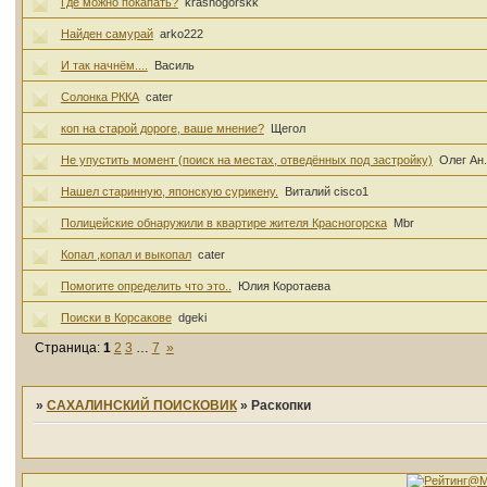
Где можно покапать?
krasnogorskk
Найден самурай
arko222
И так начнём....
Василь
Солонка РККА
cater
коп на старой дороге, ваше мнение?
Щегол
Не упустить момент (поиск на местах, отведённых под застройку)
Олег Ан.
Нашел старинную, японскую сурикену.
Виталий cisco1
Полицейские обнаружили в квартире жителя Красногорска
Mbr
Копал ,копал и выкопал
cater
Помогите определить что это..
Юлия Коротаева
Поиски в Корсакове
dgeki
Страница:
1
2
3
…
7
»
»
САХАЛИНСКИЙ ПОИСКОВИК
»
Раскопки