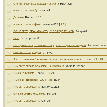
Стоянки коренных народов сахалина
Никитаyu
покопал немного🤗
алекс рой
Дальнее
Favorit
[
1
2
]
пряжка с иероглифами
kalambur802
[
1
2
]
ПОМОГИТЕ, ПОЖАЛУЙСТА, С ОПРЕДЕЛЕНИЕМ
Serega65
Ваза
Икстерровик705
Сьездил на север. Помогите определить год выпуска ручки
Анатолий Кова
Помогите с переводом
_supra_
Как это выглядит (предметы быта в изначальном виде)
Олег Ан.
[
1
2
3
]
Помогите определить камень с надписью
karafuto_flexsor
Поиски в Южном
Олег Ан.
[
1
2
]
Находки - Поронайск ул.Ленина
cater
Помогите определить
Barrakyda1112
Сопка в центре Корсакова
Semargl
Помогите определить
Gamaun