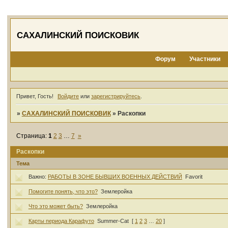
САХАЛИНСКИЙ ПОИСКОВИК
Форум
Участники
Привет, Гость!
Войдите
или
зарегистрируйтесь
.
»
САХАЛИНСКИЙ ПОИСКОВИК
»
Раскопки
Страница:
1
2
3
…
7
»
Раскопки
Тема
Важно:
РАБОТЫ В ЗОНЕ БЫВШИХ ВОЕННЫХ ДЕЙСТВИЙ
Favorit
Помогите понять, что это?
Землеройка
Что это может быть?
Землеройка
Карты периода Карафуто
Summer-Cat
[
1
2
3
…
20
]