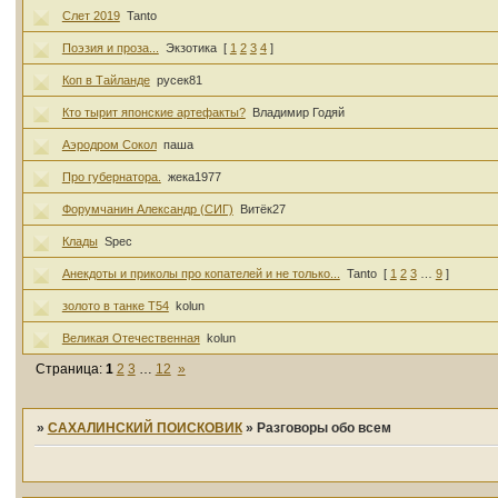
Слет 2019
Tanto
Поэзия и проза...
Экзотика
[
1
2
3
4
]
Коп в Тайланде
русек81
Кто тырит японские артефакты?
Владимир Годяй
Аэродром Сокол
паша
Про губернатора.
жека1977
Форумчанин Александр (СИГ)
Витёк27
Клады
Spec
Анекдоты и приколы про копателей и не только...
Tanto
[
1
2
3
…
9
]
золото в танке Т54
kolun
Великая Отечественная
kolun
Страница:
1
2
3
…
12
»
»
САХАЛИНСКИЙ ПОИСКОВИК
»
Разговоры обо всем