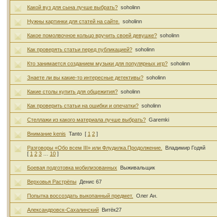
Какой вуз для сына лучше выбрать?
soholinn
Нужны картинки для статей на сайте.
soholinn
Какое помолвочное кольцо вручить своей девушке?
soholinn
Как проверять статьи перед публикацией?
soholinn
Кто занимается созданием музыки для популярных игр?
soholinn
Знаете ли вы какие-то интересные детективы?
soholinn
Какие столы купить для общежития?
soholinn
Как проверить статьи на ошибки и опечатки?
soholinn
Стеллажи из какого материала лучше выбрать?
Garemki
Внимание kenis
Tanto
[
1
2
]
Разговоры «Обо всем III» или Флудилка.Продолжение.
Владимир Годяй
[
1
2
3
…
10
]
Боевая подготовка мобилизованных
Выживальщик
Верховья Растрёпы
Денис 67
Попытка воссоздать выкопанный предмет.
Олег Ан.
Александровск-Сахалинский
Витёк27