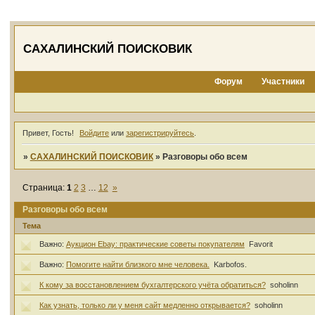
САХАЛИНСКИЙ ПОИСКОВИК
Форум
Участники
Привет, Гость!
Войдите
или
зарегистрируйтесь
.
»
САХАЛИНСКИЙ ПОИСКОВИК
»
Разговоры обо всем
Страница:
1
2
3
…
12
»
Разговоры обо всем
Тема
Важно:
Аукцион Ebay: практические советы покупателям
Favorit
Важно:
Помогите найти близкого мне человека.
Karbofos.
К кому за восстановлением бухгалтерского учёта обратиться?
soholinn
Как узнать, только ли у меня сайт медленно открывается?
soholinn