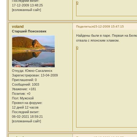
Последний визит:
0
17-12-2009 13:48:25
[взломанный сайт]
voland
Поделиться
15-12-2009 15:47:15
Cтарший Поисковик
Найдены были в паре. Первая на Белки
отвала с японским хламом.
0
Откуда:
Южно-Сахалинск
Зарегистрирован
: 13-04-2009
Приглашений:
0
Сообщений:
1003
Уважение:
+181
Позитив:
+0
Пол:
Мужской
Провел на форуме:
12 дней 12 часов
Последний визит:
06-02-2021 18:59:21
[взломанный сайт]