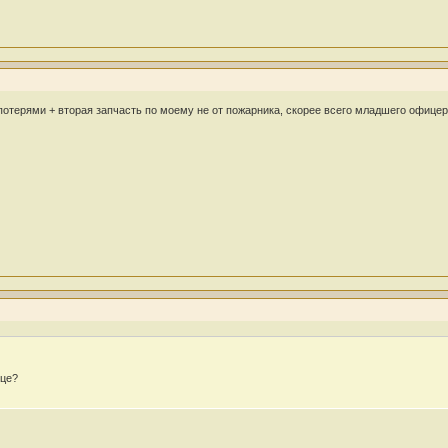
 потерями + вторая запчасть по моему не от пожарника, скорее всего младшего офице
ьце?