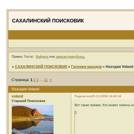
САХАЛИНСКИЙ ПОИСКОВИК
Привет, Гость!
Войдите
или
зарегистрируйтесь
.
»
САХАЛИНСКИЙ ПОИСКОВИК
»
Галерея находок
»
Находки Voland
Страница:
1
2
3
…
11
»
Находки Voland
voland
Поделиться
15-12-2009 14:40:34
Cтарший Поисковик
Вот такие пряжки. Кто может помочь 
0