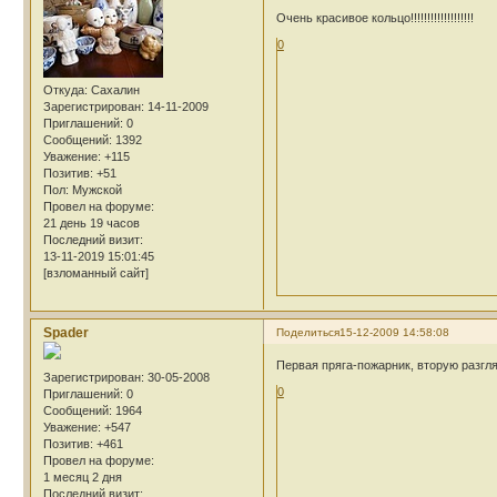
Очень красивое кольцо!!!!!!!!!!!!!!!!!!!
0
Откуда:
Сахалин
Зарегистрирован
: 14-11-2009
Приглашений:
0
Сообщений:
1392
Уважение:
+115
Позитив:
+51
Пол:
Мужской
Провел на форуме:
21 день 19 часов
Последний визит:
13-11-2019 15:01:45
[взломанный сайт]
Spader
Поделиться
15-12-2009 14:58:08
Первая пряга-пожарник, вторую разгл
Зарегистрирован
: 30-05-2008
0
Приглашений:
0
Сообщений:
1964
Уважение:
+547
Позитив:
+461
Провел на форуме:
1 месяц 2 дня
Последний визит: