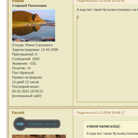
voland
Поделиться
15-12-2009 16:00:55
Cтарший Поисковик
А еще вот такая бутылка попалась на 
0
Откуда:
Южно-Сахалинск
Зарегистрирован
: 13-04-2009
Приглашений:
0
Сообщений:
1003
Уважение:
+181
Позитив:
+0
Пол:
Мужской
Провел на форуме:
12 дней 12 часов
Последний визит:
06-02-2021 18:59:21
[взломанный сайт]
Favorit
Поделиться
15-12-2009 18:48:17
voland написал(а):
А еще вот такая бутылка попала