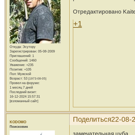
Отредактировано Kaite
+1
Откуда:
Эсутору
Зарегистрирован
: 05-08-2009
Приглашений:
1
Сообщений:
1460
Уважение:
+235
Позитив:
+105
Пол:
Мужской
Возраст:
53
[1973-08-05]
Провел на форуме:
1 месяц 7 дней
Последний визит:
16-12-2024 15:57:31
[взломанный сайт]
Поделиться
22-08-2
KODOMO
Поисковик
замечательная цуба