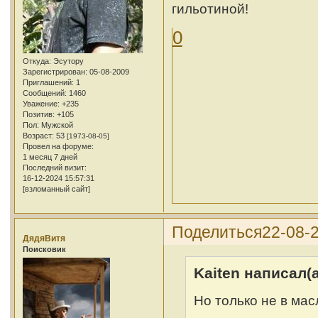
гильотиной!
0
Откуда:
Эсутору
Зарегистрирован
: 05-08-2009
Приглашений:
1
Сообщений:
1460
Уважение:
+235
Позитив:
+105
Пол:
Мужской
Возраст:
53
[1973-08-05]
Провел на форуме:
1 месяц 7 дней
Последний визит:
16-12-2024 15:57:31
[взломанный сайт]
Поделиться
22-08-2
ДядяВитя
Поисковик
Kaiten написал(а
Но только не в мас