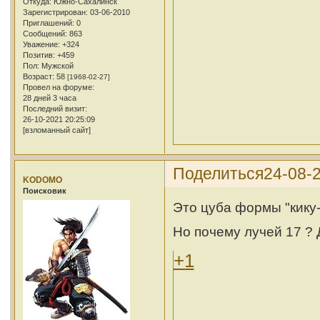
Откуда:
Южно-Сахалинск
Зарегистрирован
: 03-06-2010
Приглашений:
0
Сообщений:
863
Уважение:
+324
Позитив:
+459
Пол:
Мужской
Возраст:
58
[1968-02-27]
Провел на форуме:
28 дней 3 часа
Последний визит:
26-10-2021 20:25:09
[взломанный сайт]
Поделиться
24-08-2
KODOMO
Поисковик
Это цуба формы "кику-
Но почему лучей 17
? 
+1