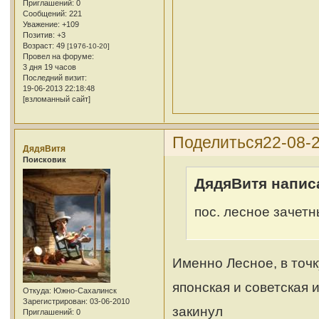
Приглашений:
0
Сообщений:
221
Уважение:
+109
Позитив:
+3
Возраст:
49
[1976-10-20]
Провел на форуме:
3 дня 19 часов
Последний визит:
19-06-2013 22:18:48
[взломанный сайт]
Поделиться
22-08-2
ДядяВитя
Поисковик
ДядяВитя написа
пос. лесное зачет
Именно Лесное, в точк
японская и советская 
Откуда:
Южно-Сахалинск
Зарегистрирован
: 03-06-2010
закинул
Приглашений:
0