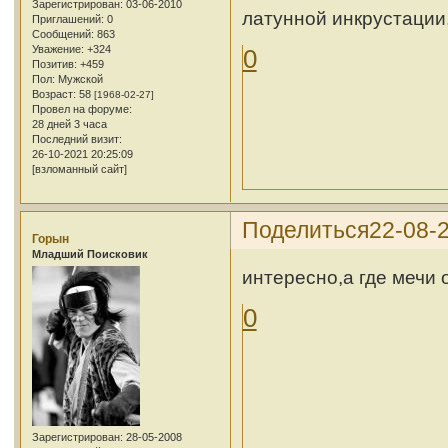
Зарегистрирован
: 03-06-2010
латунной инкрустации,
Приглашений:
0
Сообщений:
863
Уважение:
+324
0
Позитив:
+459
Пол:
Мужской
Возраст:
58
[1968-02-27]
Провел на форуме:
28 дней 3 часа
Последний визит:
26-10-2021 20:25:09
[взломанный сайт]
Поделиться
22-08-2
Горын
Младший Поисковик
интересно,а где мечи 
0
Зарегистрирован
: 28-05-2008