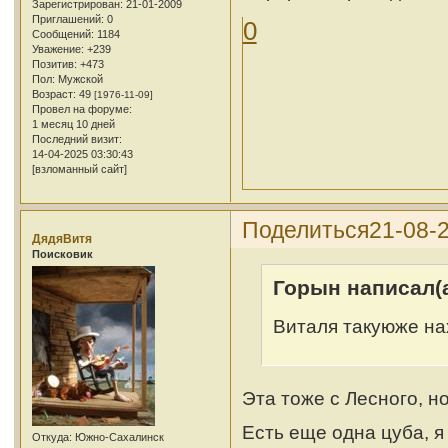
Зарегистрирован
: 21-01-2009
Приглашений:
0
0
Сообщений:
1184
Уважение:
+239
Позитив:
+473
Пол:
Мужской
Возраст:
49
[1976-11-09]
Провел на форуме:
1 месяц 10 дней
Последний визит:
14-04-2025 03:30:43
[взломанный сайт]
Поделиться
21-08-2
ДядяВитя
Поисковик
Горын написал(а
Виталя такуюже на
Эта тоже с Лесного, н
Есть еще одна цуба, я
Откуда:
Южно-Сахалинск