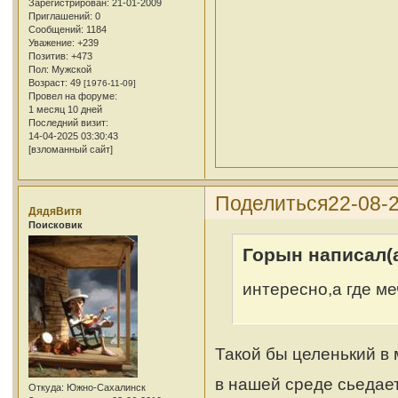
Зарегистрирован
: 21-01-2009
Приглашений:
0
Сообщений:
1184
Уважение:
+239
Позитив:
+473
Пол:
Мужской
Возраст:
49
[1976-11-09]
Провел на форуме:
1 месяц 10 дней
Последний визит:
14-04-2025 03:30:43
[взломанный сайт]
Поделиться
22-08-2
ДядяВитя
Поисковик
Горын написал(а
интересно,а где м
Такой бы целенький в 
в нашей среде сьедае
Откуда:
Южно-Сахалинск