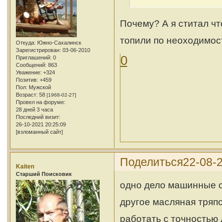
Почему? А я ститал чт
топили по неоходимос
Откуда:
Южно-Сахалинск
Зарегистрирован
: 03-06-2010
0
Приглашений:
0
Сообщений:
863
Уважение:
+324
Позитив:
+459
Пол:
Мужской
Возраст:
58
[1968-02-27]
Провел на форуме:
28 дней 3 часа
Последний визит:
26-10-2021 20:25:09
[взломанный сайт]
Поделиться
22-08-2
Kaiten
Cтарший Поисковик
одно дело машинные о
другое масляная тряпо
работать с точностью