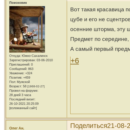
Поисковик
Вот такая красавица п
цубе и его не сцентро
осенние шторма, эту ш
Предмет по середине,
А самый первый предм
Откуда:
Южно-Сахалинск
+6
Зарегистрирован
: 03-06-2010
Приглашений:
0
Сообщений:
863
Уважение:
+324
Позитив:
+459
Пол:
Мужской
Возраст:
58
[1968-02-27]
Провел на форуме:
28 дней 3 часа
Последний визит:
26-10-2021 20:25:09
[взломанный сайт]
Поделиться
21-08-2
Олег Ан.