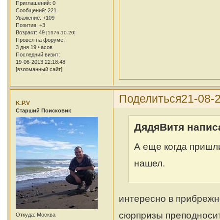
Приглашений:
0
Сообщений:
221
Уважение:
+109
Позитив:
+3
Возраст:
49
[1976-10-20]
Провел на форуме:
3 дня 19 часов
Последний визит:
19-06-2013 22:18:48
[взломанный сайт]
Поделиться
21-08-2
K.P.V
Cтарший Поисковик
ДядяВитя написа
А еще когда пришл
нашел.
интересно в прибрежн
сюрпризы преподноси
Откуда:
Москва