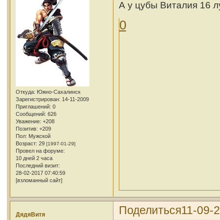
А у цубы Виталия 16 лу
0
Откуда:
Южно-Сахалинск
Зарегистрирован
: 14-11-2009
Приглашений:
0
Сообщений:
626
Уважение:
+208
Позитив:
+209
Пол:
Мужской
Возраст:
29
[1997-01-29]
Провел на форуме:
10 дней 2 часа
Последний визит:
28-02-2017 07:40:59
[взломанный сайт]
Поделиться
11-09-2
ДядяВитя