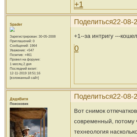
+1
Поделиться
22-08-2
Spader
+1--за интригу
---коше
Зарегистрирован
: 30-05-2008
Приглашений:
0
Сообщений:
1964
0
Уважение:
+547
Позитив:
+461
Провел на форуме:
1 месяц 2 дня
Последний визит:
12-11-2019 18:51:16
[взломанный сайт]
Поделиться
22-08-2
ДядяВитя
Поисковик
Вот снимок отпечатков
современный, потому 
технеология насколько