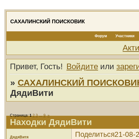
САХАЛИНСКИЙ ПОИСКОВИК
Форум
Участники
Акт
Привет, Гость!
Войдите
или
зарег
»
САХАЛИНСКИЙ ПОИСКОВИ
ДядиВити
Страница:
1
2
3
…
9
»
Находки ДядиВити
Поделиться
21-08-2
ДядяВитя