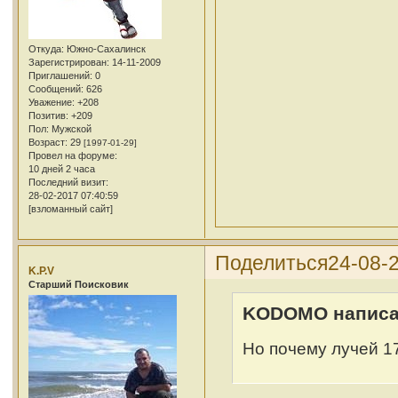
Откуда:
Южно-Сахалинск
Зарегистрирован
: 14-11-2009
Приглашений:
0
Сообщений:
626
Уважение:
+208
Позитив:
+209
Пол:
Мужской
Возраст:
29
[1997-01-29]
Провел на форуме:
10 дней 2 часа
Последний визит:
28-02-2017 07:40:59
[взломанный сайт]
Поделиться
24-08-2
K.P.V
Cтарший Поисковик
KODOMO написал
Но почему лучей 1