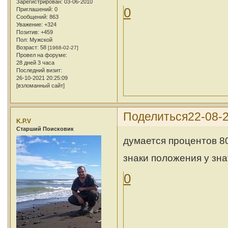
Зарегистрирован
: 03-06-2010
0
Приглашений:
0
Сообщений:
863
Уважение:
+324
Позитив:
+459
Пол:
Мужской
Возраст:
58
[1968-02-27]
Провел на форуме:
28 дней 3 часа
Последний визит:
26-10-2021 20:25:09
[взломанный сайт]
Поделиться
22-08-2
K.P.V
Cтарший Поисковик
думается процентов 8
знаки положения у зн
0