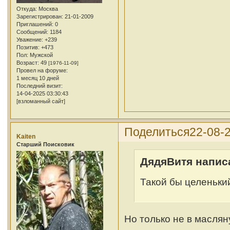
Откуда:
Москва
Зарегистрирован
: 21-01-2009
Приглашений:
0
Сообщений:
1184
Уважение:
+239
Позитив:
+473
Пол:
Мужской
Возраст:
49
[1976-11-09]
Провел на форуме:
1 месяц 10 дней
Последний визит:
14-04-2025 03:30:43
[взломанный сайт]
Поделиться
22-08-2
Kaiten
Cтарший Поисковик
ДядяВитя написа
Такой бы целеньки
Но только не в маслян