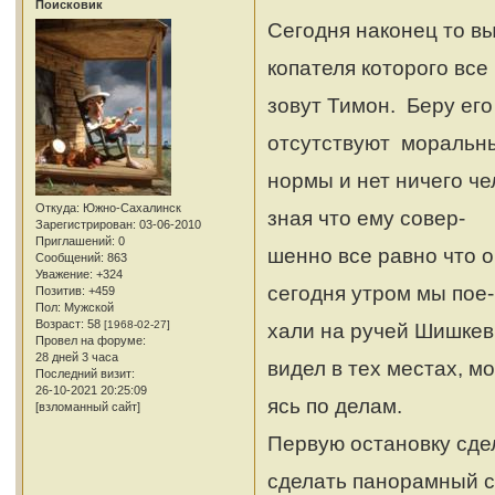
Поисковик
Сегодня наконец то вы
копателя которого все
зовут Тимон. Беру его
отсутствуют моральн
нормы и нет ничего че
Откуда:
Южно-Сахалинск
зная что ему совер-
Зарегистрирован
: 03-06-2010
Приглашений:
0
шенно все равно что 
Сообщений:
863
Уважение:
+324
сегодня утром мы пое-
Позитив:
+459
Пол:
Мужской
Возраст:
58
[1968-02-27]
хали на ручей Шишкев
Провел на форуме:
28 дней 3 часа
видел в тех местах, мо
Последний визит:
26-10-2021 20:25:09
ясь по делам.
[взломанный сайт]
Первую остановку сде
сделать панорамный 