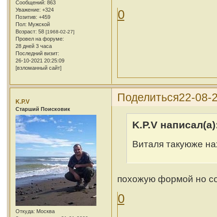
Сообщений:
863
Уважение:
+324
0
Позитив:
+459
Пол:
Мужской
Возраст:
58
[1968-02-27]
Провел на форуме:
28 дней 3 часа
Последний визит:
26-10-2021 20:25:09
[взломанный сайт]
Поделиться
22-08-2
K.P.V
Cтарший Поисковик
K.P.V написал(а)
Виталя такуюже на
похожую формой но с
0
Откуда:
Москва