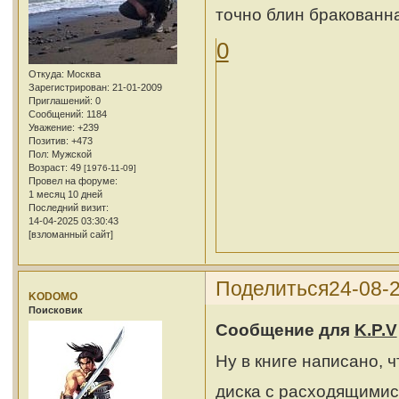
точно блин бракован
0
Откуда:
Москва
Зарегистрирован
: 21-01-2009
Приглашений:
0
Сообщений:
1184
Уважение:
+239
Позитив:
+473
Пол:
Мужской
Возраст:
49
[1976-11-09]
Провел на форуме:
1 месяц 10 дней
Последний визит:
14-04-2025 03:30:43
[взломанный сайт]
Поделиться
24-08-2
KODOMO
Поисковик
Сообщение для
K.P.V
Ну в книге написано, 
диска с расходящимис