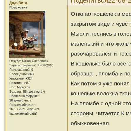
Поделиться
22-08-2
ДядяВитя
Поисковик
Откопал кошелек в мес
закрытом виде и чувст
Мысли неслись в голов
маленький и что жаль 
разочаровался и позж
Откуда:
Южно-Сахалинск
В кошельке было всего
Зарегистрирован
: 03-06-2010
Приглашений:
0
образца , пломба и по
Сообщений:
863
Уважение:
+324
Как потом я уже понял
Позитив:
+459
Пол:
Мужской
Возраст:
58
[1968-02-27]
кошельке волокна ткан
Провел на форуме:
28 дней 3 часа
На пломбе с одной сто
Последний визит:
26-10-2021 20:25:09
стороны читается К ма
[взломанный сайт]
обыкновенная