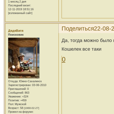
1 месяц 2 дня
Последний визит:
12-11-2019 18:51:16
[взломанный сайт]
Поделиться
22-08-2
ДядяВитя
Поисковик
Да, тогда можно было 
Кошелек все таки
0
Откуда:
Южно-Сахалинск
Зарегистрирован
: 03-06-2010
Приглашений:
0
Сообщений:
863
Уважение:
+324
Позитив:
+459
Пол:
Мужской
Возраст:
58
[1968-02-27]
Провел на форуме: