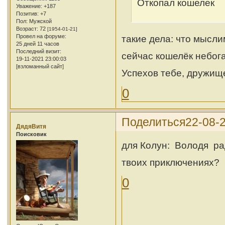
Откопал кошелек
Уважение:
+187
Позитив:
+7
Пол:
Мужской
Возраст:
72
[1954-01-21]
Провел на форуме:
такие дела: что мысли
25 дней 11 часов
Последний визит:
сейчас кошелёк небогат
19-11-2021 23:00:03
[взломанный сайт]
Успехов тебе, дружищ
0
Поделиться
22-08-2
ДядяВитя
Поисковик
для Колун: Володя ра
твоих приключениях?
0