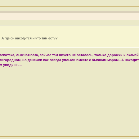
 А где он находится и что там есть?
дискотека, лыжная база, сейчас там ничего не осталось, только дорожки и скам
Пригородном, но денежки как всегда уплыли вместе с бывшим мэром...А находит
м увидишь ...