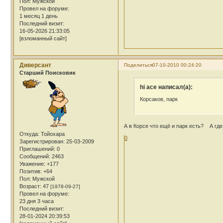
Пол:
Мужской
Провел на форуме:
1 месяц 1 день
Последний визит:
16-05-2026 21:33:05
[взломанный сайт]
Диверсант
Поделиться
07-10-2010 00:24:20
Cтарший Поисковик
hi ace написал(а):
Корсаков, парк
А в Корсе что ещё и парк есть?
А где 
Откуда:
Тойохара
0
Зарегистрирован
: 25-03-2009
Приглашений:
0
Сообщений:
2463
Уважение:
+177
Позитив:
+64
Пол:
Мужской
Возраст:
47
[1978-09-27]
Провел на форуме:
23 дня 3 часа
Последний визит:
28-01-2024 20:39:53