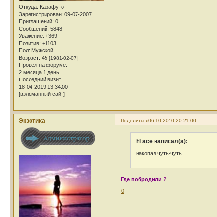
Откуда:
Карафуто
Зарегистрирован
: 09-07-2007
Приглашений:
0
Сообщений:
5848
Уважение:
+369
Позитив:
+1103
Пол:
Мужской
Возраст:
45
[1981-02-07]
Провел на форуме:
2 месяца 1 день
Последний визит:
18-04-2019 13:34:00
[взломанный сайт]
Экзотика
Поделиться
06-10-2010 20:21:00
hi ace написал(а):
накопал чуть-чуть
Где побродили ?
0