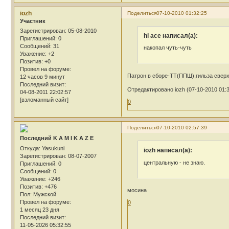
iozh
Поделиться
07-10-2010 01:32:25
Участник
Зарегистрирован
: 05-08-2010
hi ace написал(а):
Приглашений:
0
Сообщений:
31
накопал чуть-чуть
Уважение:
+2
Позитив:
+0
Провел на форуме:
Патрон в сборе-ТТ(ППШ),гильза сверху
12 часов 9 минут
Последний визит:
Отредактировано iozh (07-10-2010 01:3
04-08-2011 22:02:57
[взломанный сайт]
0
Поделиться
07-10-2010 02:57:39
Последний K A M I K A Z E
Откуда:
Yasukuni
iozh написал(а):
Зарегистрирован
: 08-07-2007
центральную - не знаю.
Приглашений:
0
Сообщений:
0
Уважение:
+246
Позитив:
+476
мосина
Пол:
Мужской
Провел на форуме:
0
1 месяц 23 дня
Последний визит:
11-05-2026 05:32:55