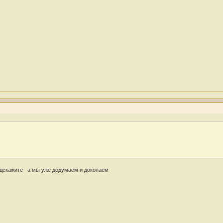
одскажите
а мы уже додумаем и докопаем