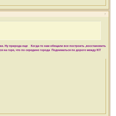
7
ейки. Ну природа еще
Когда-то нам обещали все построить ,восстановить
ся на горе, что по середине города
Подниматься по дороге между К\Т