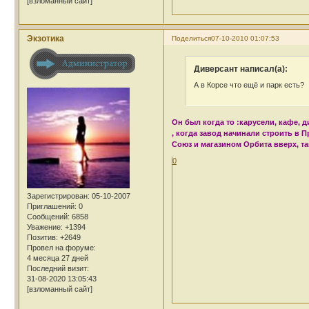
[взломанный сайт]
Экзотика
Поделиться
07-10-2010 01:07:53
Диверсант написал(а):
А в Корсе что ещё и парк есть?
Он был когда то :карусели, кафе, 
, когда завод начинали строить в 
Союз и магазином Орбита вверх, та
0
Зарегистрирован
: 05-10-2007
Приглашений:
0
Сообщений:
6858
Уважение:
+1394
Позитив:
+2649
Провел на форуме:
4 месяца 27 дней
Последний визит:
31-08-2020 13:05:43
[взломанный сайт]