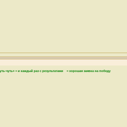
ть-чуть» = и каждый раз с результатами
= хорошая заявка на победу