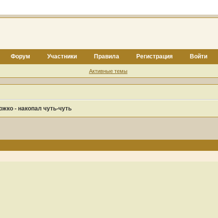
Форум
Участники
Правила
Регистрация
Войти
Активные темы
жко - накопал чуть-чуть