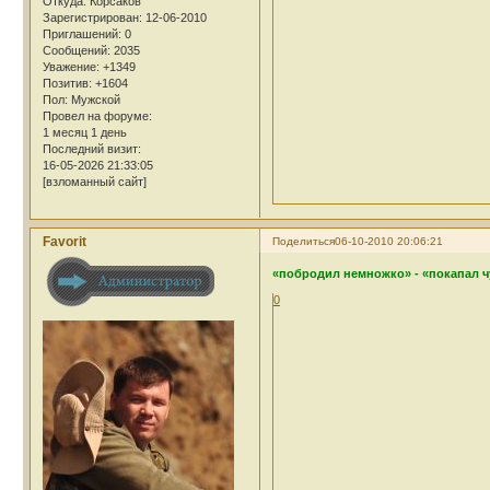
Откуда:
Корсаков
Зарегистрирован
: 12-06-2010
Приглашений:
0
Сообщений:
2035
Уважение:
+1349
Позитив:
+1604
Пол:
Мужской
Провел на форуме:
1 месяц 1 день
Последний визит:
16-05-2026 21:33:05
[взломанный сайт]
Favorit
Поделиться
06-10-2010 20:06:21
«побродил немножко» - «покапал чу
0