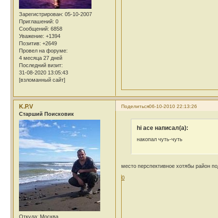
Зарегистрирован
: 05-10-2007
Приглашений:
0
Сообщений:
6858
Уважение:
+1394
Позитив:
+2649
Провел на форуме:
4 месяца 27 дней
Последний визит:
31-08-2020 13:05:43
[взломанный сайт]
K.P.V
Поделиться
06-10-2010 22:13:26
Cтарший Поисковик
hi ace написал(а):
накопал чуть-чуть
место перспективное хотябы район п
0
Откуда:
Москва