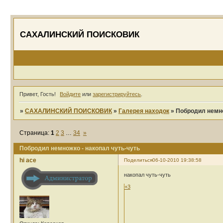
САХАЛИНСКИЙ ПОИСКОВИК
Привет, Гость!
Войдите
или
зарегистрируйтесь
.
»
САХАЛИНСКИЙ ПОИСКОВИК
»
Галерея находок
»
Побродил немно
Страница:
1
2
3
…
34
»
Побродил немножко - накопал чуть-чуть
hi ace
Поделиться
06-10-2010 19:38:58
накопал чуть-чуть
+3