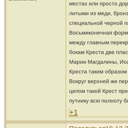
местах или просто до
литыми из меди, брон
специальной черной п
Восьмиконечная форма
между главным перекр
бокам Креста две пла
Марии Магдалины, Иоа
Креста таким образом
Вокруг верхней же пе
целом такой Крест пр
путнику всю полноту б
+1