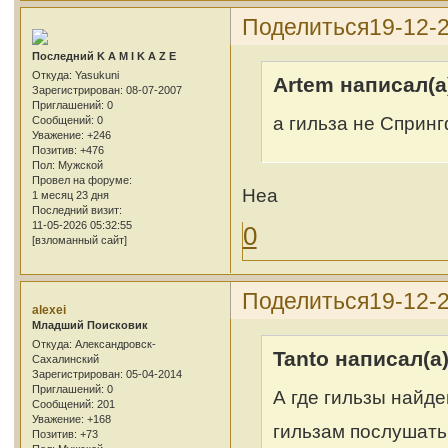
Поделиться
19-12-
Последний K A M I K A Z E
Откуда:
Yasukuni
Artem написал(а
Зарегистрирован
: 08-07-2007
Приглашений:
0
а гильза не Сприн
Сообщений:
0
Уважение:
+246
Позитив:
+476
Пол:
Мужской
Провел на форуме:
Неа
1 месяц 23 дня
Последний визит:
11-05-2026 05:32:55
0
[взломанный сайт]
Поделиться
19-12-
alexei
Младший Поисковик
Откуда:
Александровск-
Tanto написал(а)
Сахалинский
Зарегистрирован
: 05-04-2014
Приглашений:
0
А где гильзы найд
Сообщений:
201
Уважение:
+168
гильзам послушать
Позитив:
+73