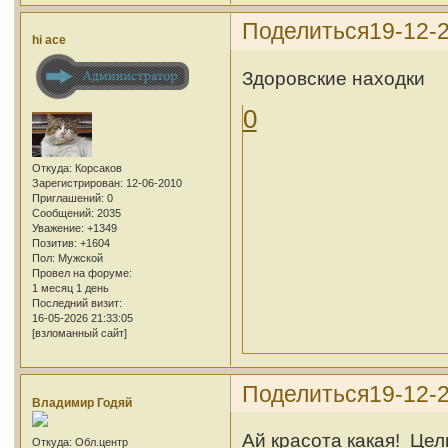
Поделиться
19-12-
hi ace
Здоровские находки
0
Откуда:
Корсаков
Зарегистрирован
: 12-06-2010
Приглашений:
0
Сообщений:
2035
Уважение:
+1349
Позитив:
+1604
Пол:
Мужской
Провел на форуме:
1 месяц 1 день
Последний визит:
16-05-2026 21:33:05
[взломанный сайт]
Поделиться
19-12-
Владимир Годяй
Ай красота какая!
Цел
Откуда:
Обл.центр