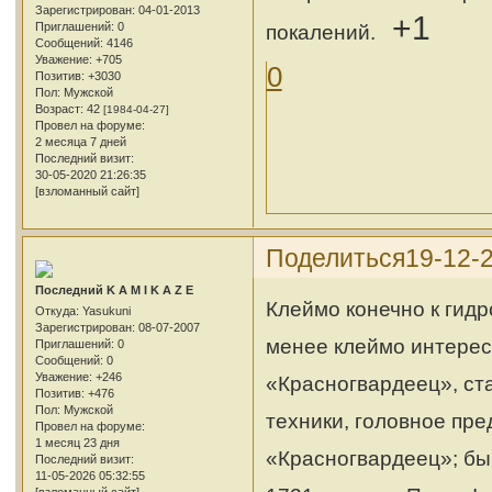
Зарегистрирован
: 04-01-2013
+1
Приглашений:
0
покалений.
Сообщений:
4146
Уважение:
+705
0
Позитив:
+3030
Пол:
Мужской
Возраст:
42
[1984-04-27]
Провел на форуме:
2 месяца 7 дней
Последний визит:
30-05-2020 21:26:35
[взломанный сайт]
Поделиться
19-12-
Последний K A M I K A Z E
Клеймо конечно к гидр
Откуда:
Yasukuni
Зарегистрирован
: 08-07-2007
менее клеймо интерес
Приглашений:
0
Сообщений:
0
Уважение:
+246
«Красногвардеец», ст
Позитив:
+476
Пол:
Мужской
техники, головное пр
Провел на форуме:
1 месяц 23 дня
«Красногвардеец»; бы
Последний визит:
11-05-2026 05:32:55