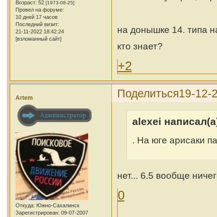
Возраст:
52
[1973-08-25]
Провел на форуме:
10 дней 17 часов
Последний визит:
на донышке 14. типа 
21-11-2022 18:42:24
[взломанный сайт]
кто знает?
+2
Поделиться
19-12-
Artem
alexei написал(а
. На юге арисаки 
нет... 6.5 вообще ниче
0
Откуда:
Южно-Сахалинск
Зарегистрирован
: 09-07-2007