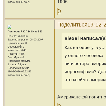
1906
[взломанный сайт]
0
Поделиться
19-12-
Последний K A M I K A Z E
Откуда:
Yasukuni
alexei написал(а
Зарегистрирован
: 08-07-2007
Приглашений:
0
Как на берегу, в у
Сообщений:
0
Уважение:
+246
Позитив:
+476
у одного человека. 
Пол:
Мужской
Провел на форуме:
винчестера америк
1 месяц 23 дня
Последний визит:
иероглифами? Дел
11-05-2026 05:32:55
[взломанный сайт]
что клеймо америк
Американской понятно.