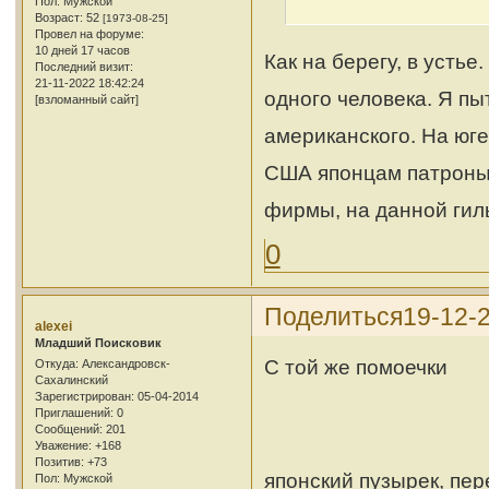
Пол:
Мужской
Возраст:
52
[1973-08-25]
Провел на форуме:
10 дней 17 часов
Как на берегу, в устье
Последний визит:
21-11-2022 18:42:24
одного человека. Я пыт
[взломанный сайт]
американского. На юг
США японцам патроны 
фирмы, на данной гил
0
Поделиться
19-12-
alexei
Младший Поисковик
С той же помоечки
Откуда:
Александровск-
Сахалинский
Зарегистрирован
: 05-04-2014
Приглашений:
0
Сообщений:
201
Уважение:
+168
Позитив:
+73
японский пузырек, пер
Пол:
Мужской