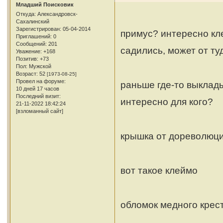
Младший Поисковик
Откуда:
Александровск-
Сахалинский
Зарегистрирован
: 05-04-2014
примус? интересно кл
Приглашений:
0
Сообщений:
201
садились, может от ту
Уважение:
+168
Позитив:
+73
Пол:
Мужской
Возраст:
52
[1973-08-25]
Провел на форуме:
раньше где-то выклад
10 дней 17 часов
Последний визит:
интересно для кого?
21-11-2022 18:42:24
[взломанный сайт]
крышка от дореволюц
вот такое клеймо
обломок медного крес