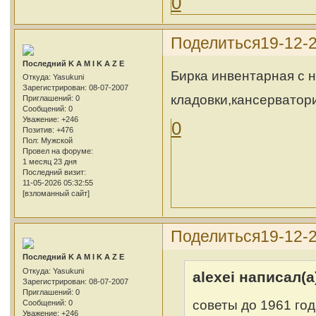
0
Поделиться
19-12-
Последний K A M I K A Z E
Бирка инвентарная с н
Откуда:
Yasukuni
Зарегистрирован
: 08-07-2007
кладовки,кансерватори
Приглашений:
0
Сообщений:
0
Уважение:
+246
0
Позитив:
+476
Пол:
Мужской
Провел на форуме:
1 месяц 23 дня
Последний визит:
11-05-2026 05:32:55
[взломанный сайт]
Поделиться
19-12-
Последний K A M I K A Z E
Откуда:
Yasukuni
alexei написал(а
Зарегистрирован
: 08-07-2007
Приглашений:
0
советы до 1961 го
Сообщений:
0
Уважение:
+246