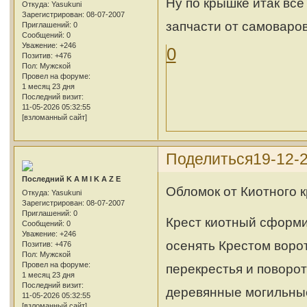
Ну по крышке итак вс
Откуда:
Yasukuni
Зарегистрирован
: 08-07-2007
запчасти от самоваро
Приглашений:
0
Сообщений:
0
Уважение:
+246
0
Позитив:
+476
Пол:
Мужской
Провел на форуме:
1 месяц 23 дня
Последний визит:
11-05-2026 05:32:55
[взломанный сайт]
Поделиться
19-12-
Последний K A M I K A Z E
Обломок от Киотного к
Откуда:
Yasukuni
Зарегистрирован
: 08-07-2007
Приглашений:
0
Крест киотный сформи
Сообщений:
0
Уважение:
+246
осенять Крестом ворот
Позитив:
+476
Пол:
Мужской
Провел на форуме:
перекрестья и поворот
1 месяц 23 дня
Последний визит:
деревянные могильные
11-05-2026 05:32:55
[взломанный сайт]