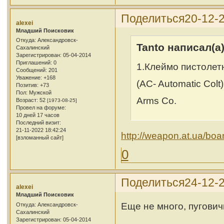
Поделиться
20-12-
alexei
Младший Поисковик
Откуда:
Александровск-
Tanto написал(а)
Сахалинский
Зарегистрирован
: 05-04-2014
Приглашений:
0
1.Клеймо пистолет
Сообщений:
201
Уважение:
+168
(AC- Automatic Colt
Позитив:
+73
Пол:
Мужской
Arms Co.
Возраст:
52
[1973-08-25]
Провел на форуме:
10 дней 17 часов
Последний визит:
21-11-2022 18:42:24
http://weapon.at.ua/boa
[взломанный сайт]
0
Поделиться
24-12-
alexei
Младший Поисковик
Еще не много, пугович
Откуда:
Александровск-
Сахалинский
Зарегистрирован
: 05-04-2014