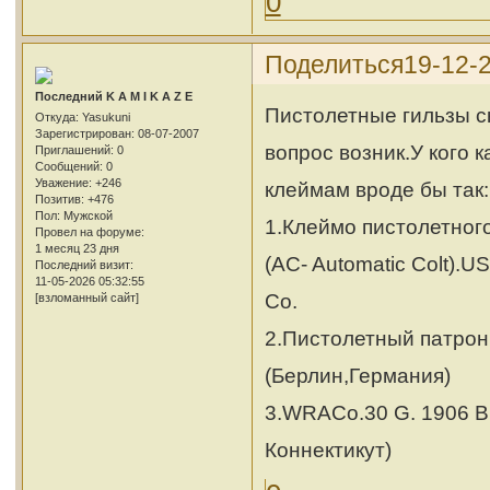
0
Поделиться
19-12-
Последний K A M I K A Z E
Пистолетные гильзы с
Откуда:
Yasukuni
Зарегистрирован
: 08-07-2007
вопрос возник.У кого 
Приглашений:
0
Сообщений:
0
Уважение:
+246
клеймам вроде бы так:
Позитив:
+476
Пол:
Мужской
1.Клеймо пистолетног
Провел на форуме:
1 месяц 23 дня
(AC- Automatic Colt).US
Последний визит:
11-05-2026 05:32:55
Co.
[взломанный сайт]
2.Пистолетный патрон
(Берлин,Германия)
3.WRACo.30 G. 1906 В
Коннектикут)