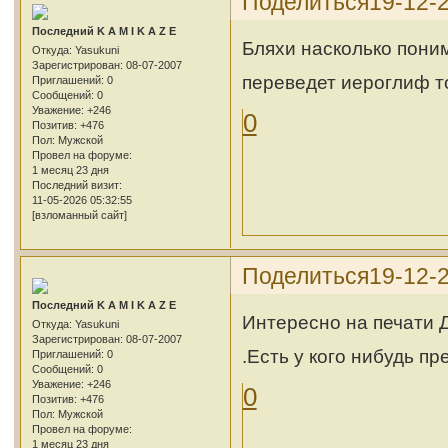
Поделиться
19-12-
Последний K A M I K A Z E
Бляхи насколько поним
Откуда:
Yasukuni
Зарегистрирован
: 08-07-2007
переведет иероглиф т
Приглашений:
0
Сообщений:
0
Уважение:
+246
0
Позитив:
+476
Пол:
Мужской
Провел на форуме:
1 месяц 23 дня
Последний визит:
11-05-2026 05:32:55
[взломанный сайт]
Поделиться
19-12-
Последний K A M I K A Z E
Интересно на печати Д
Откуда:
Yasukuni
Зарегистрирован
: 08-07-2007
.Есть у кого нибудь п
Приглашений:
0
Сообщений:
0
Уважение:
+246
0
Позитив:
+476
Пол:
Мужской
Провел на форуме:
1 месяц 23 дня