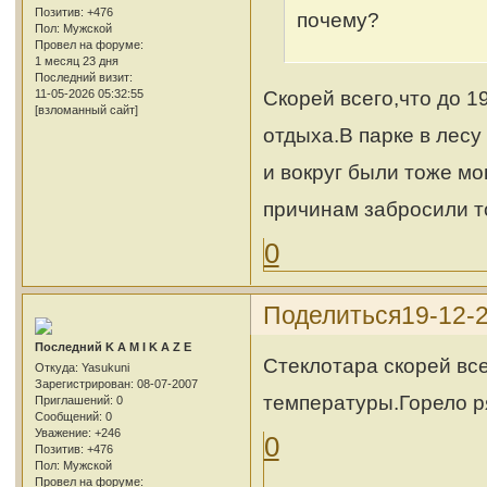
Позитив:
+476
почему?
Пол:
Мужской
Провел на форуме:
1 месяц 23 дня
Последний визит:
Скорей всего,что до 
11-05-2026 05:32:55
[взломанный сайт]
отдыха.В парке в лесу
и вокруг были тоже мо
причинам забросили то
0
Поделиться
19-12-
Последний K A M I K A Z E
Стеклотара скорей все
Откуда:
Yasukuni
Зарегистрирован
: 08-07-2007
температуры.Горело ря
Приглашений:
0
Сообщений:
0
Уважение:
+246
0
Позитив:
+476
Пол:
Мужской
Провел на форуме: