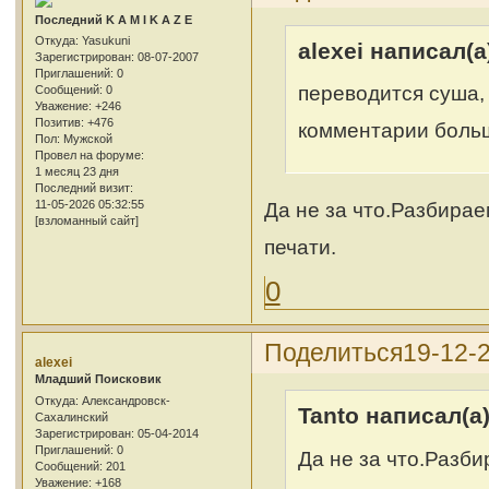
Последний K A M I K A Z E
Откуда:
Yasukuni
alexei написал(а
Зарегистрирован
: 08-07-2007
Приглашений:
0
переводится суша,
Сообщений:
0
Уважение:
+246
Позитив:
+476
комментарии больш
Пол:
Мужской
Провел на форуме:
1 месяц 23 дня
Последний визит:
Да не за что.Разбирае
11-05-2026 05:32:55
[взломанный сайт]
печати.
0
Поделиться
19-12-
alexei
Младший Поисковик
Откуда:
Александровск-
Tanto написал(а)
Сахалинский
Зарегистрирован
: 05-04-2014
Приглашений:
0
Да не за что.Разб
Сообщений:
201
Уважение:
+168