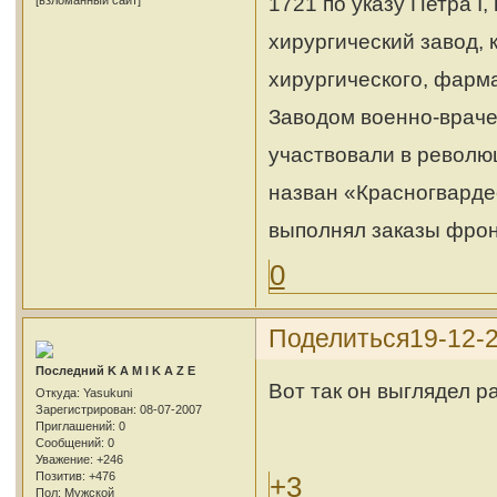
1721 по указу Петра I
[взломанный сайт]
хирургический завод, 
хирургического, фарм
Заводом военно-враче
участвовали в революц
назван «Красногварде
выполнял заказы фрон
0
Поделиться
19-12-
Последний K A M I K A Z E
Вот так он выглядел р
Откуда:
Yasukuni
Зарегистрирован
: 08-07-2007
Приглашений:
0
Сообщений:
0
Уважение:
+246
Позитив:
+476
+3
Пол:
Мужской