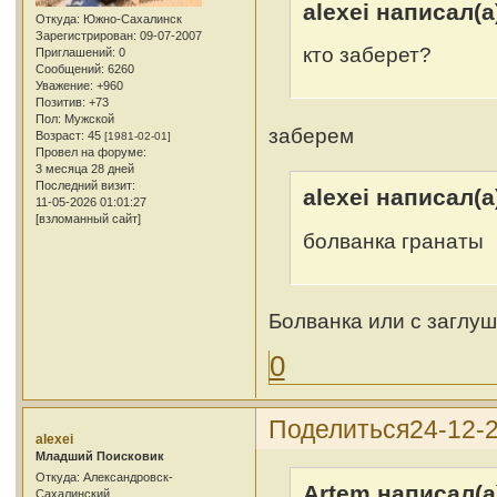
alexei написал(а
Откуда:
Южно-Сахалинск
Зарегистрирован
: 09-07-2007
кто заберет?
Приглашений:
0
Сообщений:
6260
Уважение:
+960
Позитив:
+73
Пол:
Мужской
заберем
Возраст:
45
[1981-02-01]
Провел на форуме:
3 месяца 28 дней
Последний визит:
alexei написал(а
11-05-2026 01:01:27
[взломанный сайт]
болванка гранаты
Болванка или с заглу
0
Поделиться
24-12-
alexei
Младший Поисковик
Откуда:
Александровск-
Artem написал(а
Сахалинский