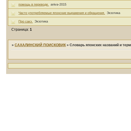
помощь в переводе.
aniva-2015
Часто употребляемые японские выражения и обращения.
Экзотика
Про сакэ.
Экзотика
Страница:
1
»
САХАЛИНСКИЙ ПОИСКОВИК
»
Словарь японских названий и терм