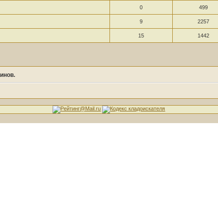
0
499
9
2257
15
1442
инов.