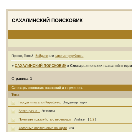
САХАЛИНСКИЙ ПОИСКОВИК
Привет, Гость!
Войдите
или
зарегистрируйтесь
.
»
САХАЛИНСКИЙ ПОИСКОВИК
»
Словарь японских названий и терм
Страница:
1
Словарь японских названий и терминов.
Тема
Города и поселки Карафуто.
Владимир Годяй
Всяко-разно...
Экзотика
Помогите пожалуйста с переводом.
Andrsen
[
1
2
]
Условные обозначения на карте
krla