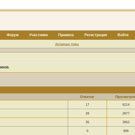
Форум
Участники
Правила
Регистрация
Войти
Активные темы
инов.
Ответов
Просмотро
17
6214
28
2877
35
3952
0
906