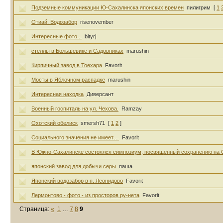
Подземные коммуникации Ю-Сахалинска японских времен
пилигрим
[
1
Отиай. Водозабор
risenovember
Интересные фото...
bityrj
стеллы в Большевике и Садовниках
marushin
Кирпичный завод в Тоехара
Favorit
Мосты в Яблочном распадке
marushin
Интересная находка
Диверсант
Военный госпиталь на ул. Чехова.
Ramzay
Охотский обелиск
smersh71
[
1
2
]
Социального значения не имеет…
Favorit
В Южно-Сахалинске состоялся симпозиум, посвященный сохранению на 
японский завод для добычи серы
паша
Японский водозабор в п. Леонидово
Favorit
Лермонтово - фото - из просторов ру-нета
Favorit
Страница:
«
1
…
7
8
9