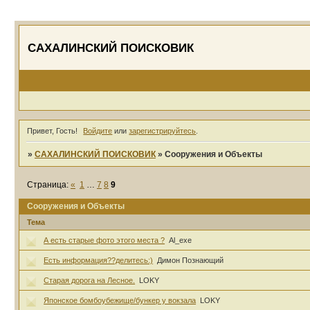
САХАЛИНСКИЙ ПОИСКОВИК
Привет, Гость!
Войдите
или
зарегистрируйтесь
.
»
САХАЛИНСКИЙ ПОИСКОВИК
»
Сооружения и Объекты
Страница:
«
1
…
7
8
9
Сооружения и Объекты
Тема
А есть старые фото этого места ?
Al_exe
Есть информация??делитесь:)
Димон Познающий
Старая дорога на Лесное.
LOKY
Японское бомбоубежище/бункер у вокзала
LOKY