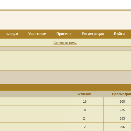
Форум
Участники
Правила
Регистрация
Войти
Активные темы
Ответов
Просмотро
16
500
8
235
24
583
2
296