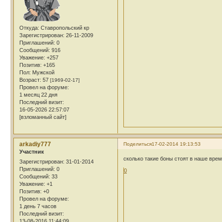
Откуда:
Ставропольский кр
Зарегистрирован
: 26-11-2009
Приглашений:
0
Сообщений:
916
Уважение:
+257
Позитив:
+165
Пол:
Мужской
Возраст:
57
[1969-02-17]
Провел на форуме:
1 месяц 22 дня
Последний визит:
16-05-2026 22:57:07
[взломанный сайт]
arkadiy777
Поделиться
17-02-2014 19:13:53
Участник
сколько такие боны стоят в наше врем
Зарегистрирован
: 31-01-2014
Приглашений:
0
0
Сообщений:
33
Уважение:
+1
Позитив:
+0
Провел на форуме:
1 день 7 часов
Последний визит:
13-08-2016 11:44:09