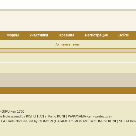
Форум
Участники
Правила
Регистрация
Войти
Активные темы
e GIFU ken 1730
 Note issued by KISHU HAN in Kii no KUNI ( WAKAYAMA Ken - prefecture).
EA Trade Note issued by OOMORI (HATAMOTO MOGAMI) in OUMI no KUNI ( SHIGA Ken - 