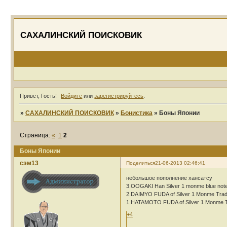
САХАЛИНСКИЙ ПОИСКОВИК
Привет, Гость!
Войдите
или
зарегистрируйтесь
.
»
САХАЛИНСКИЙ ПОИСКОВИК
»
Бонистика
»
Боны Японии
Страница:
«
1
2
Боны Японии
сэм13
Поделиться
21-06-2013 02:46:41
небольшое пополнение хансатсу
3.OOGAKI Han Silver 1 monme blue not
2.DAIMYO FUDA of Silver 1 Monme Trade
1.HATAMOTO FUDA of Silver 1 Monme T
+4