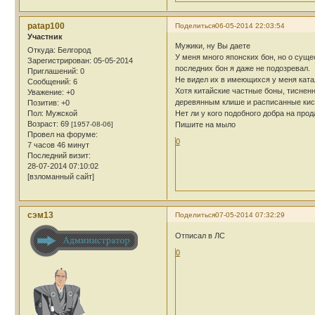
patap100
Поделиться
06-05-2014 22:03:54
Участник
Мужики, ну Вы даете
Откуда:
Белгород
У меня много японских бон, но о сущ
Зарегистрирован
: 05-05-2014
последних бон я даже не подозревал.
Приглашений:
0
Не видел их в имеющихся у меня ката
Сообщений:
6
Хотя китайские частные боны, тиснен
Уважение:
+0
деревянным клише и расписанные кист
Позитив:
+0
Пол:
Мужской
Нет ли у кого подобного добра на про
Возраст:
69
[1957-08-06]
Пишите на мыло
Провел на форуме:
0
7 часов 46 минут
Последний визит:
28-07-2014 07:10:02
[взломанный сайт]
сэм13
Поделиться
07-05-2014 07:32:29
Отписал в ЛС
0