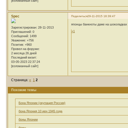
[взломанный сайт]
Spec
Поделиться
29-11-2015 18:39:47
японцы банкноты даже на шоколадках 
Зарегистрирован
: 28-11-2013
+1
Приглашений:
0
Сообщений:
1499
Уважение:
+756
Позитив:
+960
Провел на форуме:
2 месяца 26 дней
Последний визит:
03-05-2023 22:37:24
[взломанный сайт]
Страница:
«
1
2
Похожие темы
Бона Японии (окупация России)
бона Япония 10 иен 1945 года
боны Японии
боны.