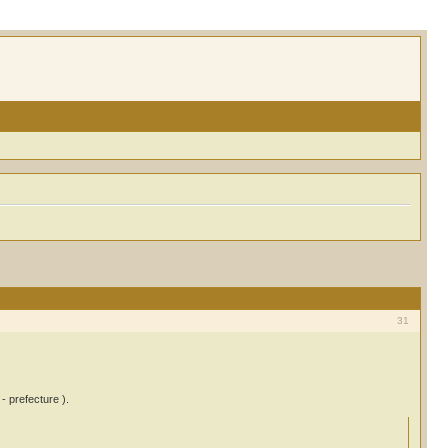
31
prefecture ).