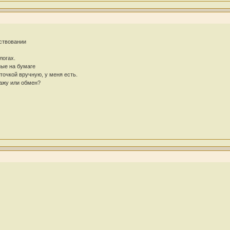
ествовании
логах.
ные на бумаге
очкой вручную, у меня есть.
дажу или обмен?