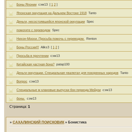
Боны Японии
сэм13
[
1
2
]
Японская оккупация на Дальнем Востоке 1918
Tanto
Деньги, несостоявшейся японской оккупации
Spec
помогите с переводом
Spec
Нихон-Моохи. Просьба помочь с переводом.
Renton
Боны России!!!
Aliks3
[
1
2
]
Просьба в прочтении
сэм13
Китайская частная бона?
patap100
Деньги оккупации. Специальная «валюта» для покоренных народов
Tanto
Вопрос
сэм13
Специальные м клановые выпуски бон периода Мейдзи
сэм13
боны.
сэм13
Страница:
1
»
САХАЛИНСКИЙ ПОИСКОВИК
»
Бонистика