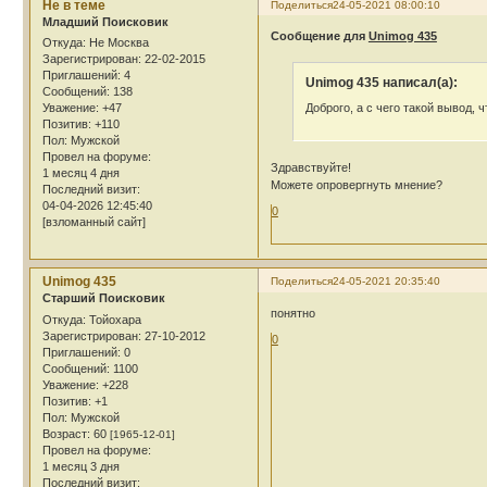
Не в теме
Поделиться
24-05-2021 08:00:10
Младший Поисковик
Сообщение для
Unimog 435
Откуда:
Не Москва
Зарегистрирован
: 22-02-2015
Приглашений:
4
Unimog 435 написал(а):
Сообщений:
138
Доброго, а с чего такой вывод, ч
Уважение:
+47
Позитив:
+110
Пол:
Мужской
Провел на форуме:
Здравствуйте!
1 месяц 4 дня
Можете опровергнуть мнение?
Последний визит:
04-04-2026 12:45:40
0
[взломанный сайт]
Unimog 435
Поделиться
24-05-2021 20:35:40
Cтарший Поисковик
понятно
Откуда:
Тойохара
Зарегистрирован
: 27-10-2012
0
Приглашений:
0
Сообщений:
1100
Уважение:
+228
Позитив:
+1
Пол:
Мужской
Возраст:
60
[1965-12-01]
Провел на форуме:
1 месяц 3 дня
Последний визит: