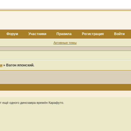
Форум
Участники
Правила
Регистрация
Войти
Активные темы
ии
»
Вагон японский.
т ещё одного динозавра времён Карафуто.