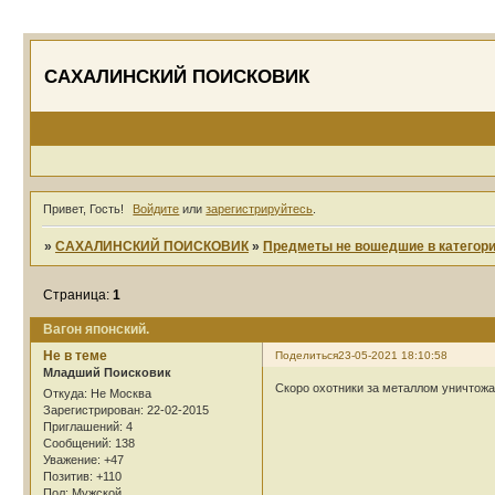
САХАЛИНСКИЙ ПОИСКОВИК
Привет, Гость!
Войдите
или
зарегистрируйтесь
.
»
САХАЛИНСКИЙ ПОИСКОВИК
»
Предметы не вошедшие в категор
Страница:
1
Вагон японский.
Не в теме
Поделиться
23-05-2021 18:10:58
Младший Поисковик
Скоро охотники за металлом уничтожа
Откуда:
Не Москва
Зарегистрирован
: 22-02-2015
Приглашений:
4
Сообщений:
138
Уважение:
+47
Позитив:
+110
Пол:
Мужской