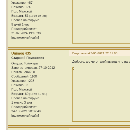
Уважение:
+87
Позитив:
+74
Пол:
Мужской
Возраст:
51
[1975-05-28]
Провел на форуме:
5 дней 1 час
Последний визит:
21-07-2024 19:16:38
[взломанный сайт]
Unimog 435
Поделиться
23-05-2021 22:31:00
Cтарший Поисковик
Доброго, а с чего такой вывод, что ваг
Откуда:
Тойохара
Зарегистрирован
: 27-10-2012
0
Приглашений:
0
Сообщений:
1100
Уважение:
+228
Позитив:
+1
Пол:
Мужской
Возраст:
60
[1965-12-01]
Провел на форуме:
1 месяц 3 дня
Последний визит:
24-10-2021 20:07:49
[взломанный сайт]