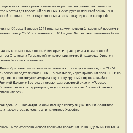
ходясь на окраинах разных империй — российских, китайских, японских.
 став местом для поселений ссыльных. После русско-японской войны 1904-
первой половине 1920-х годов японцы на время оккупировали северный
вины XX века. В январе 1944 года, когда уже произошёл коренной перелом в
енения границ СССР по сравнению с 1941 годом. Частью этих изменений было
ючалась в ослаблении японской империи. Вторая причина была военной —
ментом Сталина на Тегеранской конференции, который поддержал Уинстон
длежали Российской империи.
 Великобритания подписали соглашение, в котором указывалось, что СССР
сть особенно подталкивало США — в том числе, через признания прав СССР на
азделить на советскую и американскую зону крупный остров Хоккайдо,
понией Дальнего Востока в первые годы советской власти. «Русское
бственно японской территории», — упомянул в письме Сталин. Отказав в
риканские базы.
ался дольше — несмотря на официальную капитуляцию Японии 2 сентября,
ла также готова высадиться и на острове Хоккайдо.
ого Союза от океана и базой японского нападения на наш Дальний Восток, а