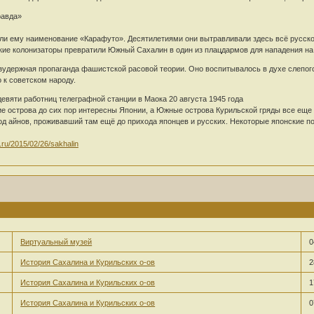
равда»
и ему наименование «Карафуто». Десятилетиями они вытравливали здесь всё русско
кие колонизаторы превратили Южный Сахалин в один из плацдармов для нападения на С
зудержная пропаганда фашистской расовой теории. Оно воспитывалось в духе слепог
 к советском народу.
евяти работниц телеграфной станции в Маока 20 августа 1945 года
 острова до сих пор интересны Японии, а Южные острова Курильской гряды все еще
од айнов, проживавший там ещё до прихода японцев и русских. Некоторые японские по
.ru/2015/02/26/sakhalin
Виртуальный музей
0
История Сахалина и Курильских о-ов
2
История Сахалина и Курильских о-ов
1
История Сахалина и Курильских о-ов
0