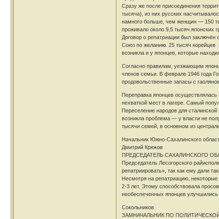
Сразу же после присоединения террит
тысяча), из них русских насчитывало
намного больше, чем женщин — 150 ты
проживало около 9,5 тысяч японских г
Договор о репатриации был заключён
Союз по желанию. 25 тысяч корейцев 
возникла и у японцев, которые находи
Согласно правилам, уезжающим японца
членов семьи. В феврале 1946 года Го
продовольственные запасы с гаоляном,
Переправка японцев осуществлялась ч
нехваткой мест в лагере. Самый попу
Переселение народов для сталинской 
возникла проблема — у власти не пол
тысячи семей, в основном из централь
Начальник Южно-Сахалинского областно
Дмитрий Крюков
ПРЕДСЕДАТЕЛЬ САХАЛИНСКОГО ОБЛ
Председатель Лесогорского райисполк
репатриировать», так как ему дали т
Несмотря на репатриацию, некоторые 
2-3 лет. Этому способствовала просо
необеспеченных японцев улучшились 
Сокольников
ЗАМНАЧАЛЬНИК ПО ПОЛИТИЧЕСКОЙ