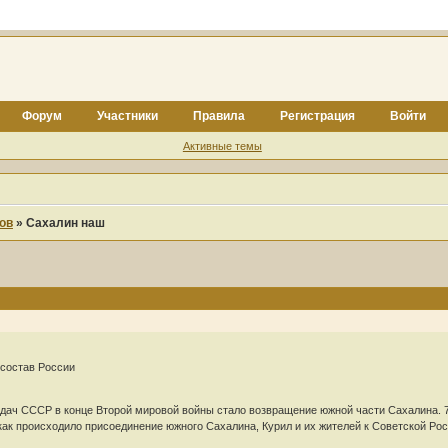
Форум
Участники
Правила
Регистрация
Войти
Активные темы
ов
»
Сахалин наш
 состав России
дач СССР в конце Второй мировой войны стало возвращение южной части Сахалина. 70
как происходило присоединение южного Сахалина, Курил и их жителей к Советской Рос