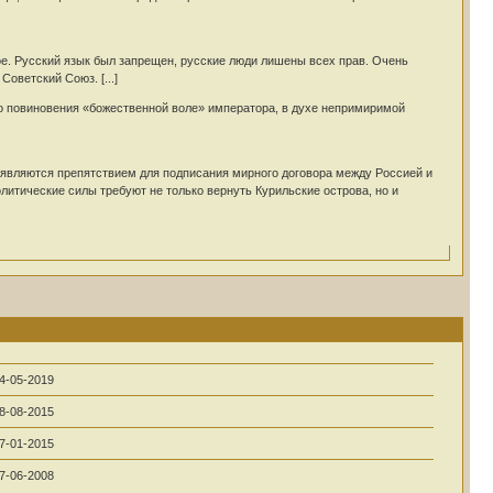
е. Русский язык был запрещен, русские люди лишены всех прав. Очень
оветский Союз. [...]
о повиновения «божественной воле» императора, в духе непримиримой
 являются препятствием для подписания мирного договора между Россией и
литические силы требуют не только вернуть Курильские острова, но и
4-05-2019
8-08-2015
7-01-2015
7-06-2008