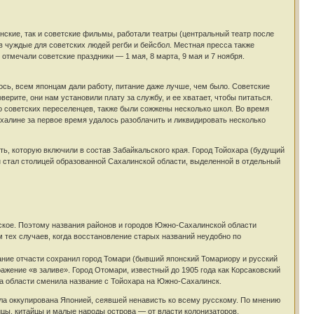
нские, так и советские фильмы, работали театры (центральный театр после
в чуждые для советских людей регби и бейсбол. Местная пресса также
отмечали советские праздники — 1 мая, 8 марта, 9 мая и 7 ноября.
лось, всем японцам дали работу, питание даже лучше, чем было. Советские
ерите, они нам установили плату за службу, и ее хватает, чтобы питаться.
о советских переселенцев, также были сожжены несколько школ. Во время
халине за первое время удалось разоблачить и ликвидировать несколько
ь, которую включили в состав Забайкальского края. Город Тойохара (будущий
стал столицей образованной Сахалинской области, выделенной в отдельный
ское. Поэтому названия районов и городов Южно-Сахалинской области
 тех случаев, когда восстановление старых названий неудобно по
ание отчасти сохранил город Томари (бывший японский Томариору и русский
ажение «в заливе». Город Отомари, известный до 1905 года как Корсаковский
ца области сменила название с Тойохара на Южно-Сахалинск.
ыла оккупирована Японией, сеявшей ненависть ко всему русскому. По мнению
йцы, китайцы и малые народы острова — от власти колонизаторов.