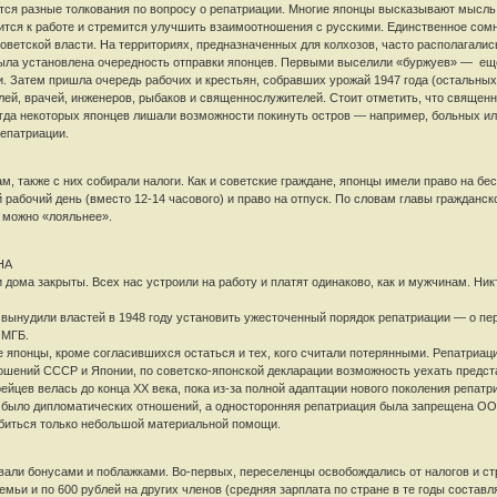
ся разные толкования по вопросу о репатриации. Многие японцы высказывают мысль —
ится к работе и стремится улучшить взаимоотношения с русскими. Единственное сомне
ветской власти. На территориях, предназначенных для колхозов, часто располагались
Была установлена очередность отправки японцев. Первыми выселили «буржуев» — ещ
. Затем пришла очередь рабочих и крестьян, собравших урожай 1947 года (остальны
ей, врачей, инженеров, рыбаков и священнослужителей. Стоит отметить, что священн
да некоторых японцев лишали возможности покинуть остров — например, больных или
репатриации.
, также с них собирали налоги. Как и советские граждане, японцы имели право на бе
 рабочий день (вместо 12-14 часового) и право на отпуск. По словам главы гражданс
 можно «лояльнее».
НА
ома закрыты. Всех нас устроили на работу и платят одинаково, как и мужчинам. Никт
ынудили властей в 1948 году установить ужесточенный порядок репатриации — о перес
 МГБ.
е японцы, кроме согласившихся остаться и тех, кого считали потерянными. Репатриаци
ошений СССР и Японии, по советско-японской декларации возможность уехать предст
ейцев велась до конца XX века, пока из-за полной адаптации нового поколения репат
было дипломатических отношений, а односторонняя репатриация была запрещена ОО
обиться только небольшой материальной помощи.
вали бонусами и поблажками. Во-первых, переселенцы освобождались от налогов и с
мьи и по 600 рублей на других членов (средняя зарплата по стране в те годы составля