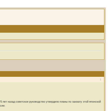
1
 лет назад советское руководство утвердило планы по захвату этой японской
сии.