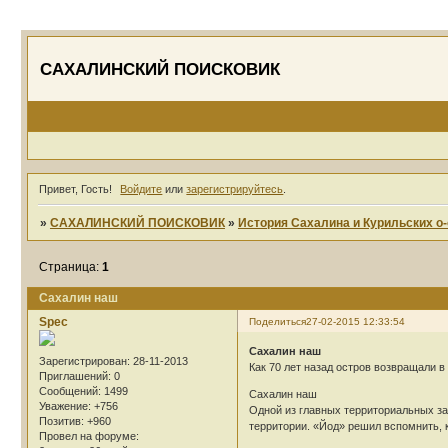
САХАЛИНСКИЙ ПОИСКОВИК
Привет, Гость!
Войдите
или
зарегистрируйтесь
.
»
САХАЛИНСКИЙ ПОИСКОВИК
»
История Сахалина и Курильских о-
Страница:
1
Сахалин наш
Spec
Поделиться
27-02-2015 12:33:54
Сахалин наш
Зарегистрирован
: 28-11-2013
Как 70 лет назад остров возвращали в
Приглашений:
0
Сообщений:
1499
Сахалин наш
Уважение:
+756
Одной из главных территориальных за
Позитив:
+960
территории. «Йод» решил вспомнить, 
Провел на форуме: