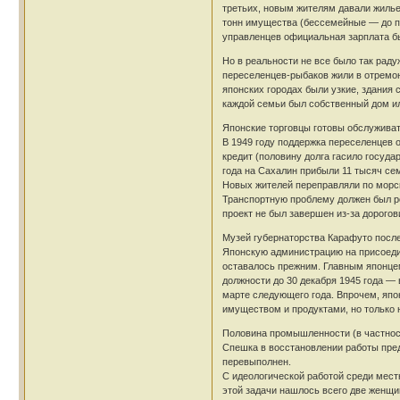
третьих, новым жителям давали жилье,
тонн имущества (бессемейные — до п
управленцев официальная зарплата бы
Но в реальности не все было так рад
переселенцев-рыбаков жили в отремон
японских городах были узкие, здания 
каждой семьи был собственный дом ил
Японские торговцы готовы обслуживат
В 1949 году поддержка переселенцев 
кредит (половину долга гасило госуда
года на Сахалин прибыли 11 тысяч сем
Новых жителей переправляли по морск
Транспортную проблему должен был ре
проект не был завершен из-за дорогов
Музей губернаторства Карафуто после з
Японскую администрацию на присоедин
оставалось прежним. Главным японцем
должности до 30 декабря 1945 года —
марте следующего года. Впрочем, япо
имуществом и продуктами, но только 
Половина промышленности (в частност
Спешка в восстановлении работы пред
перевыполнен.
С идеологической работой среди мест
этой задачи нашлось всего две женщи