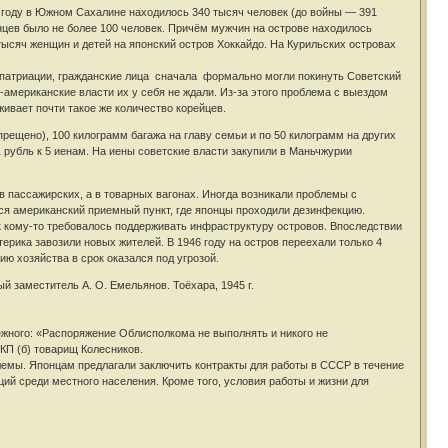
 году в Южном Сахалине находилось 340 тысяч человек (до войны — 391
нцев было не более 100 человек. Причём мужчин на острове находилось
тысяч женщин и детей на японский остров Хоккайдо. На Курильских островах
патриации, гражданские лица сначала формально могли покинуть Советский
американские власти их у себя не ждали. Из-за этого проблема с выездом
живает почти такое же количество корейцев.
ещено), 100 килограмм багажа на главу семьи и по 50 килограмм на других
1 рубль к 5 иенам. На иены советские власти закупили в Маньчжурии
 пассажирских, а в товарных вагонах. Иногда возникали проблемы с
ся американский приемный пункт, где японцы проходили дезинфекцию.
ак кому-то требовалось поддерживать инфраструктуру островов. Впоследствии
ерика завозили новых жителей. В 1946 году на остров переехали только 4
ю хозяйства в срок оказался под угрозой.
й заместитель А. О. Емельянов. Тоёхара, 1945 г.
ежного: «Распоряжение Облисполкома не выполнять и никого не
КП (б) товарищ Колесников.
лемы. Японцам предлагали заключить контракты для работы в СССР в течение
ий среди местного населения. Кроме того, условия работы и жизни для