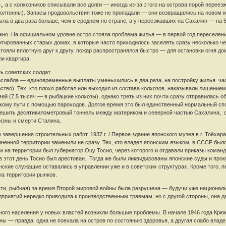
, а с колхозников списывали все долги — иногда из-за этого на острова порой перее
олтонны). Запасы продовольствия тоже не пропадали — они возвращались на новом м
ла в два раза больше, чем в среднем по стране, а у переезжавших на Сахалин — на 
ужно. На официальном уровне остро стояла проблема жилья — в первой год переселен
тированных старых домах, в которые часто приходилось заселять сразу несколько чел
стояли вплотную друг к другу, пожар распространялся быстро — для остановки огня до
и квартира.
ь советских солдат
ослабла — единовременные выплаты уменьшились в два раза, на постройку жилья ча
рство). Тех, кто плохо работал или выходил из состава колхозов, наказывали лишение
ей (7,5 тысяч — в рыбацкие колхозы), однако треть из них почти сразу отправилась о
ому пути с помощью пароходов. Долгое время это был единственный нормальный спо
шить десятикилометровый тоннель между материком и северной частью Сахалина, стр
изны и смерти Сталина.
авершения строительных работ. 1937 г. / Первое здание японского музея в г. Тоёхара,
енной территории заменили не сразу. Тех, кто владел японским языком, в СССР был
 на территории был губернатор Оцу Тосио, через которого и отдавали приказы коман
 в этот день Тосио был арестован. Тогда же были ликвидированы японские суды и про
нские служащие оставались в управлении уже и в советских структурах. Кроме того,
на территории рынков.
и, рыбная) за время Второй мировой войны была разрушена — будучи уже национали
приятий нередко приводила к производственным травмам, но с другой стороны, она д
ного населения у новых властей возникли большие проблемы. В начале 1946 года Крюк
ны — правда, одна не поехала на остров по состоянию здоровья, а другая слабо влад