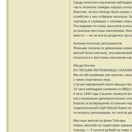
Среди японского населения наблюдают
часть японских граждан хорошо относ
Впрочем, не все японцы были нужны со
хозяйство у них отбирали насильно. 
торговцы и служащие с членами семьи
Последними по плану выселяли учител
остальным местным населением. Иног
вместе — их не могли разделять при 
Колонна японских репатриантов
Японцам платили по довоенным нормам
врачей были платные), восьмичасовой
относиться к местному населению как
Маэда Иосики
ИЗ ПИСЬМА ЖИТЕЛЬНИЦЫ САХАЛИ
Мы не обслуживаем уже мужчин, наши д
с ними спортивные игры.
Случаи намеренной порчи имущества в
24 часа наблюдали силовики из МВД и
К лету 1949 года Сахалин покинули вс
восстановления дипломатических отн
Борьба за возвращение остальных кор
подконтрольной США Южной Кореи не 
по вопросу репатриации, но смогла д
Местные жители на фоне Тоёхары
Новых жителей на территорию замани
помощь — 3 тысячи рублей на главу се