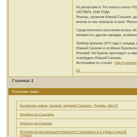
Из репортажа А. Росткова в газете «П
ОКТЯБРЬ 1945 ГОДА
Японцы, захватив Южный Сахалин, дал
многие из них покинули остров. Японс
Среди японского населения велась бе
ненависти к другим народам, особенно
Трейлер фильма 1974 года о суициде д
Южный Сахалин и особенно Курильские
Японией. На Курилы претендует и нар
освободить Южный Сахалин.
Фотографии по ссылке -
http://yodnews
+1
Страница:
1
Похожие темы
Коллекция знаков, значков, медалей Сахалин - Курилы. Alex72
Корейцы на Сахалине
Переход на Сахалин
ВТОРАЯ КОЛОНИЗАЦИЯ ЮЖНОГО САХАЛИНА И СУДЬБА ОДНОЙ
СЕМЬИ