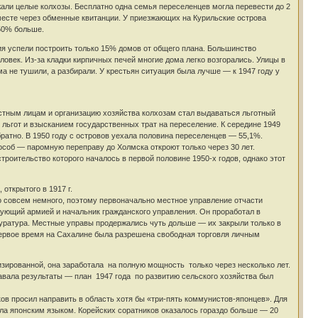
зжали целые колхозы. Бесплатно одна семья переселенцев могла перевести до 2
есте через обменные квитанции. У приезжающих на Курильские острова
50% больше.
ия успели построить только 15% домов от общего плана. Большинство
овек. Из-за кладки кирпичных печей многие дома легко возгорались. Улицы в
ма не тушили, а разбирали. У крестьян ситуация была лучше — к 1947 году у
стным лицам и организацию хозяйства колхозам стал выдаваться льготный
м льгот и взысканием государственных трат на переселение. К середине 1949
братно. В 1950 году с островов уехала половина переселенцев — 55,1%.
соб — паромную переправу до Холмска откроют только через 30 лет.
оительство которого началось в первой половине 1950-х годов, однако этот
 открытого в 1917 г.
о совсем немного, поэтому первоначально местное управление отчасти
дующий армией и начальник гражданского управления. Он проработал в
куратура. Местные управы продержались чуть дольше — их закрыли только в
 первое время на Сахалине была разрешена свободная торговля личным
зированной, она заработала на полную мощность только через несколько лет.
авала результаты — план 1947 года по развитию сельского хозяйства был
ов просил направить в область хотя бы «три-пять коммунистов-японцев». Для
ела японским языком. Корейских соратников оказалось гораздо больше — 20