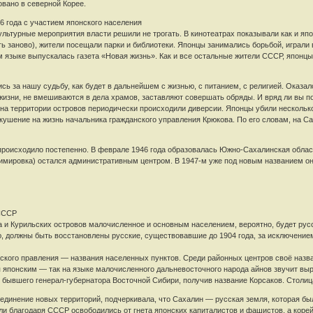
овано в северной Корее.
6 года с участием японского населения
льтурные мероприятия власти решили не трогать. В кинотеатрах показывали как и япо
ь заново), жители посещали парки и библиотеки. Японцы занимались борьбой, играли 
 языке выпускалась газета «Новая жизнь». Как и все остальные жители СССР, японцы 
сь за нашу судьбу, как будет в дальнейшем с жизнью, с питанием, с религией. Оказа
жизни, не вмешиваются в дела храмов, заставляют совершать обряды. И вряд ли вы пов
 на территории островов периодически происходили диверсии. Японцы убили нескольк
кушение на жизнь начальника гражданского управления Крюкова. По его словам, на Са
роисходило постепенно. В феврале 1946 года образовалась Южно-Сахалинская област
мировка) остался административным центром. В 1947-м уже под новым названием он 
 СССР
 и Курильских островов малочисленное и основным населением, вероятно, будет рус
, должны быть восстановлены русские, существовавшие до 1904 года, за исключением
нского правления — названия населенных пунктов. Среди районных центров своё назв
я японским — так на языке малочисленного дальневосточного народа айнов звучит выр
ь бывшего генерал-губернатора Восточной Сибири, получив название Корсаков. Столи
единение новых территорий, подчеркивала, что Сахалин — русская земля, которая б
ли благодаря СССР освободились от гнета японских капиталистов и фашистов, а коре