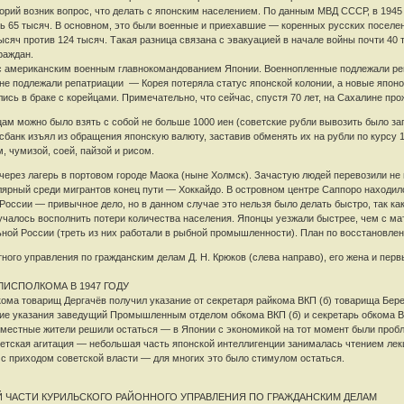
орий возник вопрос, что делать с японским населением. По данным МВД СССР, в 1945
сь 65 тысяч. В основном, это были военные и приехавшие — коренных русских поселе
сяч против 124 тысяч. Такая разница связана с эвакуацией в начале войны почти 40 
раждан.
 с американским военным главнокомандованием Японии. Военнопленные подлежали ре
не подлежали репатриации — Корея потеряла статус японской колонии, а новые японо-
лись в браке с корейцами. Примечательно, что сейчас, спустя 70 лет, на Сахалине про
м можно было взять с собой не больше 1000 иен (советские рубли вывозить было запр
сбанк изъял из обращения японскую валюту, заставив обменять их на рубли по курсу 
 чумизой, соей, пайзой и рисом.
ерез лагерь в портовом городе Маока (ныне Холмск). Зачастую людей перевозили не в
лярный среди мигрантов конец пути — Хоккайдо. В островном центре Саппоро находил
России — привычное дело, но в данном случае это нельзя было делать быстро, так к
учалось восполнить потери количества населения. Японцы уезжали быстрее, чем с мат
ной России (треть из них работали в рыбной промышленности). План по восстановлени
го управления по гражданским делам Д. Н. Крюков (слева направо), его жена и первы
ИСПОЛКОМА В 1947 ГОДУ
ома товарищ Дергачёв получил указание от секретаря райкома ВКП (б) товарища Бер
акие указания заведущий Промышленным отделом обкома ВКП (б) и секретарь обкома В
местные жители решили остаться — в Японии с экономикой на тот момент были проб
ветская агитация — небольшая часть японской интеллигенции занималась чтением лекц
с приходом советской власти — для многих это было стимулом остаться.
 ЧАСТИ КУРИЛЬСКОГО РАЙОННОГО УПРАВЛЕНИЯ ПО ГРАЖДАНСКИМ ДЕЛАМ