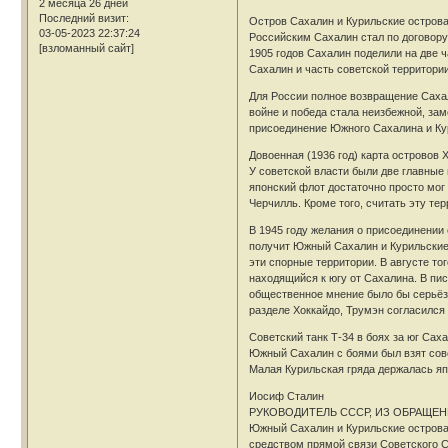
2 месяца 26 дней
Последний визит:
Остров Сахалин и Курильские острова
03-05-2023 22:37:24
Российским Сахалин стал по договору
[взломанный сайт]
1905 годов Сахалин поделили на две 
Сахалин и часть советской территори
Для России полное возвращение Сахал
войне и победа стала неизбежной, за
присоединение Южного Сахалина и Ку
Довоенная (1936 год) карта островов 
У советской власти были две главные
японский флот достаточно просто мог
Черчилль. Кроме того, считать эту те
В 1945 году желания о присоединении
получит Южный Сахалин и Курильские 
эти спорные территории. В августе т
находящийся к югу от Сахалина. В пи
общественное мнение было бы серьёзн
разделе Хоккайдо, Трумэн согласился 
Советский танк Т-34 в боях за юг Сах
Южный Сахалин с боями был взят сове
Малая Курильская гряда держалась яп
Иосиф Сталин
РУКОВОДИТЕЛЬ СССР, ИЗ ОБРАЩЕНИ
Южный Сахалин и Курильские острова 
средством прямой связи Советского С