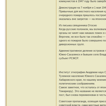
коммунистов в 1947 году было заверб
Демонстрации на 7 ноября и 1 мая 194
Привычные для местного населения ку
очередного пожара пришлось построит
оказалась вне запретов — на японском
Из письма священника Отосио
Когда русские полонили, мы волновали
органы не чинят нам никаких помех в 
Впрочем, не все было так спокойно —
одного из пожаров было совершено по
диверсионных групп.
Административное деление островов п
Южно-Сахалинск и бывшее село Влади
субъект РСФСР.
Институт этнографии Академии наук
Туземное население Южного Сахалина
Хабаровского края, по нашему мнению
политическим соображениям.
Самое заметное, что осталось от япо
Томариору). Это название не являетс
пост, был снова переименован в чест
Советская пропаганда, освещая присо
советской власти, сами местные жите