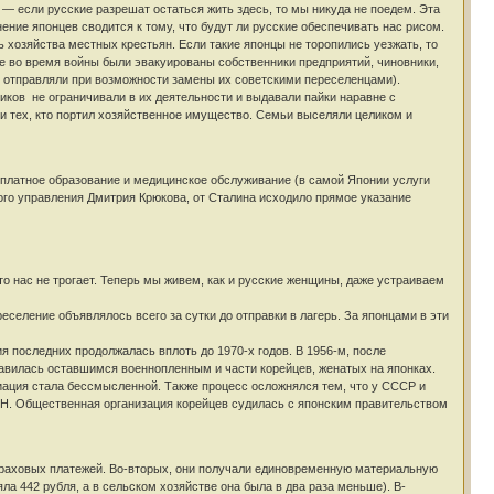
 если русские разрешат остаться жить здесь, то мы никуда не поедем. Эта
ние японцев сводится к тому, что будут ли русские обеспечивать нас рисом.
 хозяйства местных крестьян. Если такие японцы не торопились уезжать, то
е во время войны были эвакуированы собственники предприятий, чиновники,
х отправляли при возможности замены их советскими переселенцами).
иков не ограничивали в их деятельности и выдавали пайки наравне с
 тех, кто портил хозяйственное имущество. Семьи выселяли целиком и
сплатное образование и медицинское обслуживание (в самой Японии услуги
кого управления Дмитрия Крюкова, от Сталина исходило прямое указание
о нас не трогает. Теперь мы живем, как и русские женщины, даже устраиваем
еление объявлялось всего за сутки до отправки в лагерь. За японцами в эти
я последних продолжалась вплоть до 1970-х годов. В 1956-м, после
авилась оставшимся военнопленным и части корейцев, женатых на японках.
риация стала бессмысленной. Также процесс осложнялся тем, что у СССР и
Н. Общественная организация корейцев судилась с японским правительством
траховых платежей. Во-вторых, они получали единовременную материальную
ла 442 рубля, а в сельском хозяйстве она была в два раза меньше). В-