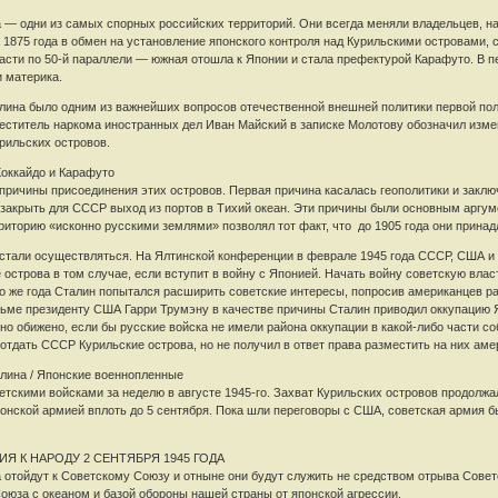
 — одни из самых спорных российских территорий. Они всегда меняли владельцев, на
 1875 года в обмен на установление японского контроля над Курильскими островами,
части по 50-й параллели — южная отошла к Японии и стала префектурой Карафуто. В 
и материка.
ина было одним из важнейших вопросов отечественной внешней политики первой поло
меститель наркома иностранных дел Иван Майский в записке Молотову обозначил изм
рильских островов.
Хоккайдо и Карафуто
 причины присоединения этих островов. Первая причина касалась геополитики и закл
 закрыть для СССР выход из портов в Тихий океан. Эти причины были основным аргу
рриторию «исконно русскими землями» позволял тот факт, что до 1905 года они прина
 стали осуществляться. На Ялтинской конференции в феврале 1945 года СССР, США и
острова в том случае, если вступит в войну с Японией. Начать войну советскую вла
ого же года Сталин попытался расширить советские интересы, попросив американцев р
сьме президенту США Гарри Трумэну в качестве причины Сталин приводил оккупацию Я
о обижено, если бы русские войска не имели района оккупации в какой-либо части со
отдать СССР Курильские острова, но не получил в ответ права разместить на них аме
алина / Японские военнопленные
тскими войсками за неделю в августе 1945-го. Захват Курильских островов продолж
онской армией вплоть до 5 сентября. Пока шли переговоры с США, советская армия бы
Я К НАРОДУ 2 СЕНТЯБРЯ 1945 ГОДА
отойдут к Советскому Союзу и отныне они будут служить не средством отрыва Советск
оюза с океаном и базой обороны нашей страны от японской агрессии.