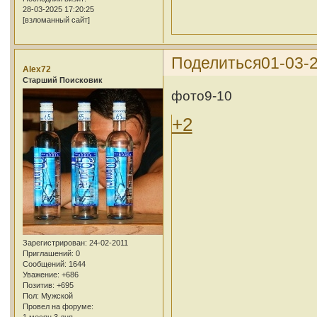
28-03-2025 17:20:25
[взломанный сайт]
Поделиться
01-03-2
Alex72
Cтарший Поисковик
фото9-10
+2
Зарегистрирован
: 24-02-2011
Приглашений:
0
Сообщений:
1644
Уважение:
+686
Позитив:
+695
Пол:
Мужской
Провел на форуме: