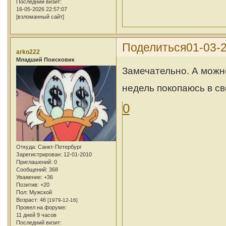
Последний визит:
16-05-2026 22:57:07
[взломанный сайт]
Поделиться
01-03-2
arko222
Младший Поисковик
Замечательно. А можно
недель покопаюсь в св
0
Откуда:
Санкт-Петербург
Зарегистрирован
: 12-01-2010
Приглашений:
0
Сообщений:
368
Уважение:
+36
Позитив:
+20
Пол:
Мужской
Возраст:
46
[1979-12-16]
Провел на форуме:
11 дней 9 часов
Последний визит: