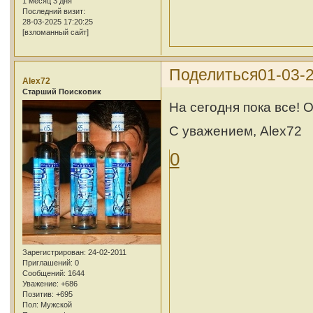
1 месяц 3 дня
Последний визит:
28-03-2025 17:20:25
[взломанный сайт]
Поделиться
01-03-2
Alex72
Cтарший Поисковик
На сегодня пока все! 
С уважением, Alex72
0
Зарегистрирован
: 24-02-2011
Приглашений:
0
Сообщений:
1644
Уважение:
+686
Позитив:
+695
Пол:
Мужской