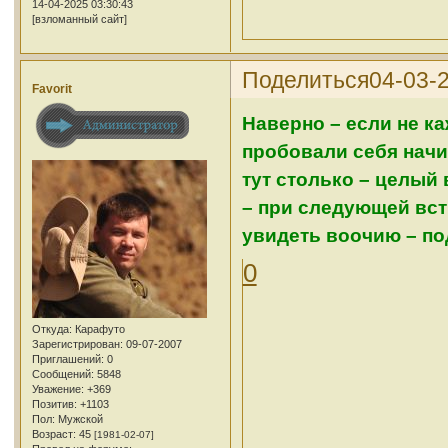
14-04-2025 03:30:43
[взломанный сайт]
Поделиться
04-03-2
Favorit
Наверно – если не к
пробовали себя нач
тут столько – целый
– при следующей вст
увидеть воочию – по
0
Откуда:
Карафуто
Зарегистрирован
: 09-07-2007
Приглашений:
0
Сообщений:
5848
Уважение:
+369
Позитив:
+1103
Пол:
Мужской
Возраст:
45
[1981-02-07]