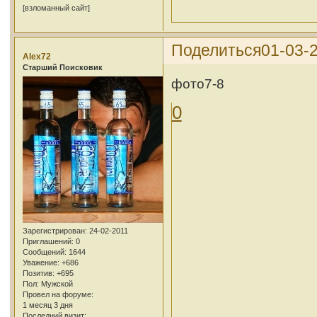
[взломанный сайт]
Поделиться
01-03-2
Alex72
Cтарший Поисковик
фото7-8
0
Зарегистрирован
: 24-02-2011
Приглашений:
0
Сообщений:
1644
Уважение:
+686
Позитив:
+695
Пол:
Мужской
Провел на форуме:
1 месяц 3 дня
Последний визит: