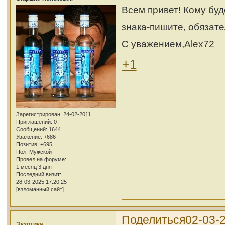
Всем привет! Кому буд
знака-пишите, обязат
С уважением,Alex72
+1
Зарегистрирован
: 24-02-2011
Приглашений:
0
Сообщений:
1644
Уважение:
+686
Позитив:
+695
Пол:
Мужской
Провел на форуме:
1 месяц 3 дня
Последний визит:
28-03-2025 17:20:25
[взломанный сайт]
Поделиться
02-03-2
Экзотика