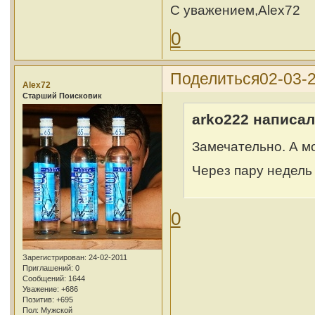
С уважением,Alex72
0
Поделиться
02-03-2
Alex72
Cтарший Поисковик
arko222 написал
Замечательно. А м
Через пару недель
0
Зарегистрирован
: 24-02-2011
Приглашений:
0
Сообщений:
1644
Уважение:
+686
Позитив:
+695
Пол:
Мужской