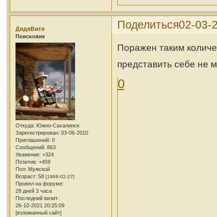
Поделиться
02-03-2
ДядяВитя
Поисковик
Поражен таким количе
представить себе не мо
0
Откуда:
Южно-Сахалинск
Зарегистрирован
: 03-06-2010
Приглашений:
0
Сообщений:
863
Уважение:
+324
Позитив:
+459
Пол:
Мужской
Возраст:
58
[1968-02-27]
Провел на форуме:
28 дней 3 часа
Последний визит:
26-10-2021 20:25:09
[взломанный сайт]