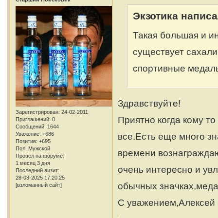
Экзотика написа
Такая большая и ин
существует сахали
спортивные медальк
Здравствуйте!
Зарегистрирован
: 24-02-2011
Приятно когда кому то
Приглашений:
0
Сообщений:
1644
Уважение:
+686
все.Есть еще много зн
Позитив:
+695
Пол:
Мужской
времени вознаграждаю
Провел на форуме:
1 месяц 3 дня
очень интересно и увл
Последний визит:
28-03-2025 17:20:25
обычных значках,медал
[взломанный сайт]
С уважением,Алексей