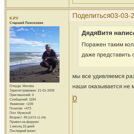
Поделиться
03-03-2
K.P.V
Cтарший Поисковик
ДядяВитя написа
Поражен таким кол
даже представить с
мы все удивляемся ра
наши оказывается не
Откуда:
Москва
Зарегистрирован
: 21-01-2009
Приглашений:
0
0
Сообщений:
1184
Уважение:
+239
Позитив:
+473
Пол:
Мужской
Возраст:
49
[1976-11-09]
Провел на форуме:
1 месяц 10 дней
Последний визит: