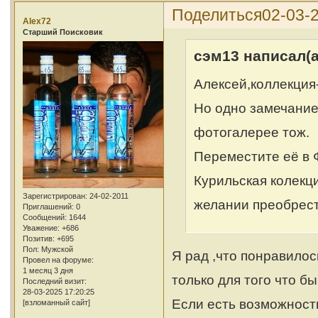
Поделиться
02-03-2
Alex72
Cтарший Поисковик
сэм13 написал(а
Алексей,коллекция-
Но одно замечание.
фотогалерее тож.
Переместите её в
Курильская колекци
Зарегистрирован
: 24-02-2011
желании преобрест
Приглашений:
0
Сообщений:
1644
Уважение:
+686
Позитив:
+695
Пол:
Мужской
Я рад ,что понравилос
Провел на форуме:
1 месяц 3 дня
только для того что б
Последний визит:
28-03-2025 17:20:25
Если есть возможност
[взломанный сайт]