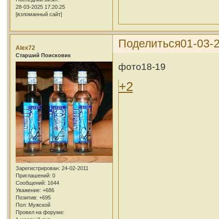
28-03-2025 17:20:25
[взломанный сайт]
Поделиться
01-03-2
Alex72
Cтарший Поисковик
фото18-19
+2
Зарегистрирован
: 24-02-2011
Приглашений:
0
Сообщений:
1644
Уважение:
+686
Позитив:
+695
Пол:
Мужской
Провел на форуме: