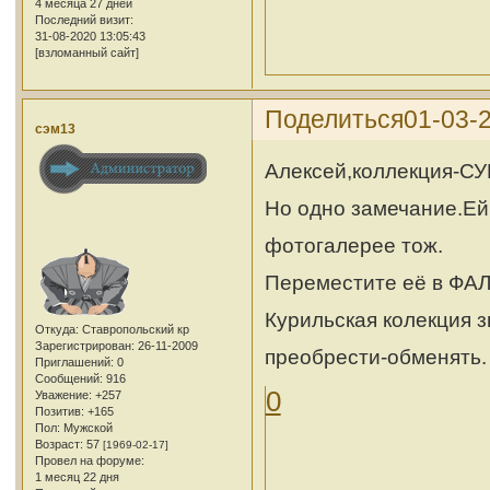
4 месяца 27 дней
Последний визит:
31-08-2020 13:05:43
[взломанный сайт]
Поделиться
01-03-2
сэм13
Алексей,коллекция-СУП
Но одно замечание.Ей 
фотогалерее тож.
Переместите её в ФАЛ
Курильская колекция з
Откуда:
Ставропольский кр
Зарегистрирован
: 26-11-2009
преобрести-обменять.
Приглашений:
0
Сообщений:
916
0
Уважение:
+257
Позитив:
+165
Пол:
Мужской
Возраст:
57
[1969-02-17]
Провел на форуме:
1 месяц 22 дня