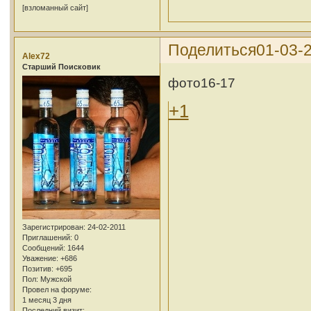
[взломанный сайт]
Поделиться
01-03-2
Alex72
Cтарший Поисковик
фото16-17
+1
Зарегистрирован
: 24-02-2011
Приглашений:
0
Сообщений:
1644
Уважение:
+686
Позитив:
+695
Пол:
Мужской
Провел на форуме:
1 месяц 3 дня
Последний визит: