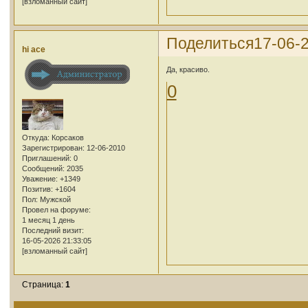
[взломанный сайт]
Поделиться
17-06-
hi ace
Да, красиво.
0
Откуда:
Корсаков
Зарегистрирован
: 12-06-2010
Приглашений:
0
Сообщений:
2035
Уважение:
+1349
Позитив:
+1604
Пол:
Мужской
Провел на форуме:
1 месяц 1 день
Последний визит:
16-05-2026 21:33:05
[взломанный сайт]
Страница:
1