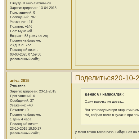
Откуда:
Южно-Сахалинск
Зарегистрирован
: 13-04-2013
Приглашений:
0
Сообщений:
787
Уважение:
+111
Позитив:
+146
Пол:
Мужской
Возраст:
58
[1967-09-28]
Провел на форуме:
23 дня 21 час
Последний визит:
08-08-2025 07:59:58
[взломанный сайт]
Поделиться
20-10-
aniva-2015
Участник
Зарегистрирован
: 23-11-2015
Денис 67 написал(а):
Приглашений:
0
Сообщений:
37
Одну вазочку не довез...
Уважение:
+40
Вот это получил при открытии чем
Позитив:
+0
Провел на форуме:
Но, собрав волю в кулак и при по
1 день 4 часа
Последний визит:
23-10-2018 19:50:27
у меня точно такая ваза, найденная на
[взломанный сайт]