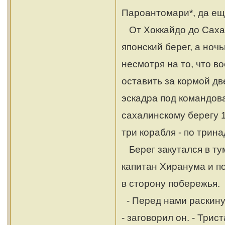
Пароантомари*, да еще
От Хоккайдо до Сахал
японский берег, а ноч
несмотря на то, что в
оставить за кормой дв
эскадра под командов
сахалинскому берегу 
три корабля - по трин
Берег закутался в ту
капитан Хиранума и п
в сторону побережья.
- Перед нами раскинул
- заговорил он. - Три