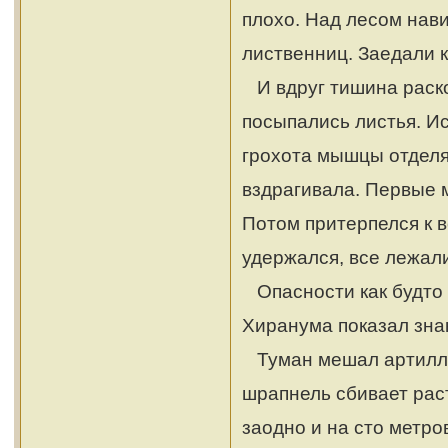
плохо. Над лесом нав
лиственниц. Заедали 
И вдруг тишина раско
посыпались листья. Ис
грохота мышцы отделяю
вздрагивала. Первые м
Потом притерпелся к в
удержался, все лежали
Опасности как будто н
Хиранума показал знак
Туман мешал артиллер
шрапнель сбивает рас
заодно и на сто метров