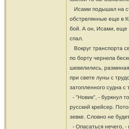
Исами подышал на ст
обстрелянные еще в К
бой. А он, Исами, еще
спал.
Вокруг транспорта св
по борту чернела беск
шевелились, разминая
при свете луны с тру
затопленного судна с 
- "Новик", - буркнул 
русский крейсер. Пото
зевке. Словно не будет
- Опасаться нечего, - 