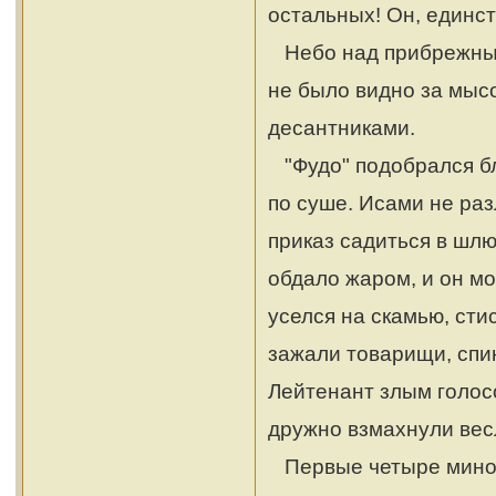
остальных! Он, единс
Небо над прибрежным 
не было видно за мысо
десантниками.
"Фудо" подобрался бл
по суше. Исами не раз
приказ садиться в шлю
обдало жаром, и он м
уселся на скамью, сти
зажали товарищи, спин
Лейтенант злым голос
дружно взмахнули вес
Первые четыре миноно