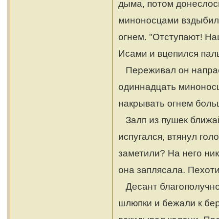
дыма, потом донеслось
миноносцами вздыбил
огнем. "Отступают! На
Исами и вцепился пал
Переживал он напрасн
одиннадцать миноносце
накрывать огнем боль
Залп из пушек ближай
испугался, втянул гол
заметили? На него ник
она заплясала. Пехоти
Десант благополучно 
шлюпки и бежали к бер