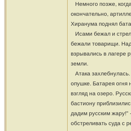
Немного позже, когда
окончательно, артилле
Хиранума поднял батал
Исами бежал и стреля
бежали товарищи. Над
взрывались в лагере р
земли.
Атака захлебнулась. 
опушке. Батарея огня 
взгляд на озеро. Русс
бастиону приблизились
дадим русским жару!" 
обстреливать суда с р