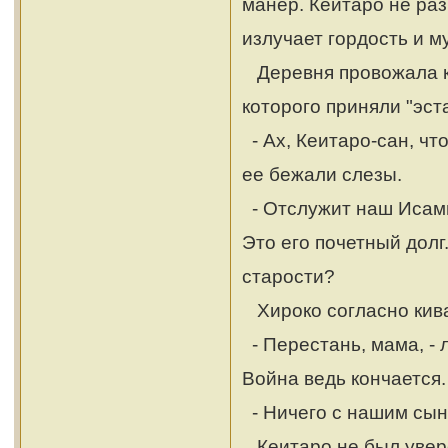
манер. Кеитаро не раз
излучает гордость и м
Деревня провожала ко
которого приняли "эст
- Ах, Кеитаро-сан, чт
ее бежали слезы.
- Отслужит наш Исами 
Это его почетный долг
старости?
Хироко согласно кива
- Перестань, мама, - 
Война ведь кончается.
- Ничего с нашим сыно
Кеитаро не был увере