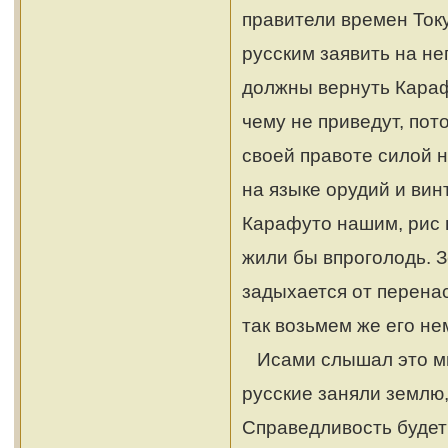
правители времен Ток
русским заявить на не
должны вернуть Караф
чему не приведут, пот
своей правоте силой 
на языке орудий и вин
Карафуто нашим, рис н
жили бы впроголодь. З
задыхается от перена
так возьмем же его н
Исами слышал это мно
русские заняли землю,
Справедливость будет 