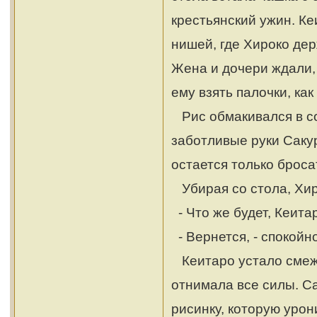
крестьянский ужин. Ке
нишей, где Хироко де
Жена и дочери ждали, 
ему взять палочки, ка
Рис обмакивался в со
заботливые руки Сакур
остается только броса
Убирая со стола, Хир
- Что же будет, Кеита
- Вернется, - спокойно
Кеитаро устало смежил
отнимала все силы. С
рисинку, которую урон