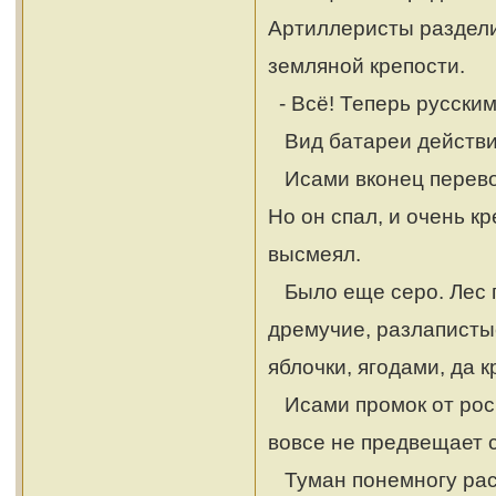
Артиллеристы раздели
земляной крепости.
- Всё! Теперь русским
Вид батареи действи
Исами вконец переволн
Но он спал, и очень к
высмеял.
Было еще серо. Лес п
дремучие, разлаписты
яблочки, ягодами, да 
Исами промок от росы
вовсе не предвещает 
Туман понемногу расс