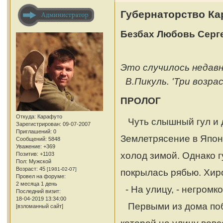
Губернаторство Ка
Безбах Любовь Серг
Это случилось недавн
В.Пикуль. 'Три возрас
ПРОЛОГ
Откуда:
Карафуто
Чуть слышный гул и 
Зарегистрирован
: 09-07-2007
Приглашений:
0
Землетрясение в Япони
Сообщений:
5848
Уважение:
+369
холод зимой. Однако 
Позитив:
+1103
Пол:
Мужской
Возраст:
45
[1981-02-07]
покрылась рябью. Хиро
Провел на форуме:
2 месяца 1 день
- На улицу, - негромк
Последний визит:
18-04-2019 13:34:00
Первыми из дома поб
[взломанный сайт]
которой на улицу вовс