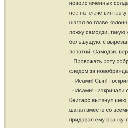
новоиспеченных солда
нес на плече винтовку 
шагал во главе колон
ложку самодзи, такую 
большущую, с вырезан
лопатой. Самодзи, ве
Провожать роту собра
следом за новобранца
- Исами! Сын! - вскри
- Исами! - закричали 
Кеитаро вытянул шею и
шагал вместе со всеми
придавал ему осанку, 