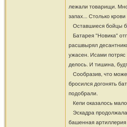
лежали товарищи. Мно
запах... Столько крови
Оставшиеся бойцы бе
Батарея "Новика" отп
расшвырял десантников
ужасен. Исами потряс 
делось. И тишина, буд
Сообразив, что может
бросился догонять бат
подобрали.
Кепи оказалось мало
Эскадра продолжала о
башенная артиллерия 