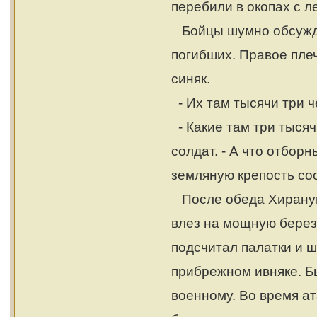
перебили в окопах с л
Бойцы шумно обсужда
погибших. Правое пле
синяк.
- Их там тысячи три ч
- Какие там три тысяч
солдат. - А что отборн
земляную крепость со
После обеда Хиранума
влез на мощную березу
подсчитал палатки и ш
прибрежном ивняке. Бы
военному. Во время ат