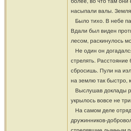
более, во что там они
насыпали валы. Земля
Было тихо. В небе пар
Вдали был виден прот
лесом, раскинулось мо
Не один он догадался 
стрелять. Расстояние
сбросишь. Пули на изл
на землю так быстро, к
Выслушав доклады раз
укрылось вовсе не три
На самом деле отряд 
дружинников-добровол
стрелявшие дымным по