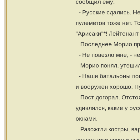
сообщил ему:
- Русские сдались. Не
пулеметов тоже нет. Т
"Арисаки"*! Лейтенант 
Последнее Морио про
- Не повезло мне, - н
Морио понял, утешил
- Наши батальоны пог
и вооружен хорошо. Пу
Пост догорал. Отстоя
удивлялся, какие у ру
окнами.
Разожгли костры, вар
десантники успели вы