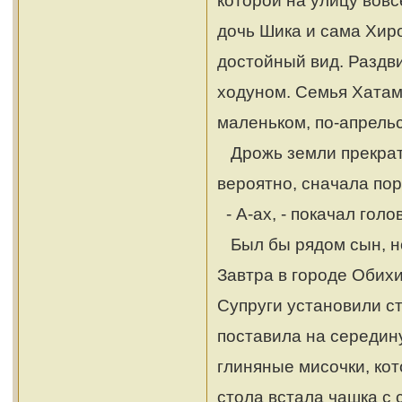
дочь Шика и сама Хиро
достойный вид. Раздв
ходуном. Семья Хатам
маленьком, по-апрельс
Дрожь земли прекрати
вероятно, сначала пор
- А-ах, - покачал голо
Был бы рядом сын, но
Завтра в городе Обих
Супруги установили ст
поставила на середин
глиняные мисочки, ко
стола встала чашка с 