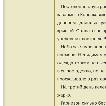
Постепенно обустраив
казармы в Корсаковск
деревом - длинные, у
крышей. Солдаты по п
уцелевших построек. 
Небо затянула пелена
времени. Невидимая м
одежда толком не высы
в сырое одеяло, но не
проскакивало в разгов
На третий день пелена
жарко.
Гарнизон сильно бесп