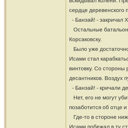
вскидывал колени. Пр
сердце деревенского 
- Банзай! - закричал 
Остальные батальоны 
Корсаковску.
Было уже достаточно 
Исами стал карабкать
винтовку. Со стороны 
десантников. Воздух п
- Банзай! - кричали д
Нет, его не могут уби
позаботится об отце и
Где-то в стороне ниж
Исами побежал в ту ст