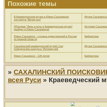
Похожие темы
В Краеведческом музее в Южно-Сахалинске
Музеи Сахалинско
состоится "Вечер роз"
ПРаздник "День и ночь в Краеведческом музее"
История Сахалина
пройдет в Южно-Сахалинске
Южно-Сахалинск - столица единственной в России
Библиотека
островной области
Сахалинский краеведческий музей стал
Музеи Сахалинско
победителем конкурса "Интермузей
Южно-Сахалинск - 128-летие
Библиотека
»
САХАЛИНСКИЙ ПОИСКОВИ
всея Руси
»
Краеведческий м