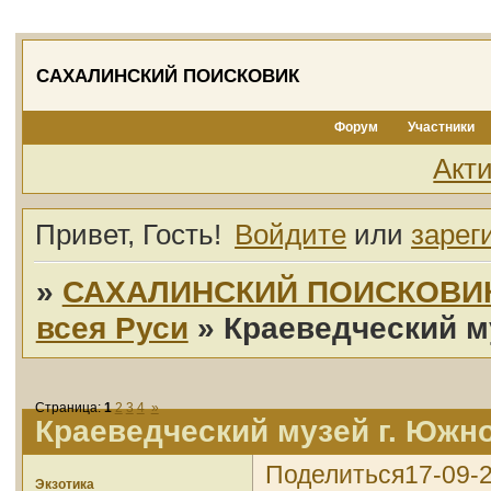
САХАЛИНСКИЙ ПОИСКОВИК
Форум
Участники
Акт
Привет, Гость!
Войдите
или
зарег
»
САХАЛИНСКИЙ ПОИСКОВИ
всея Руси
»
Краеведческий м
Страница:
1
2
3
4
»
Краеведческий музей г. Южн
Поделиться
17-09-
Экзотика