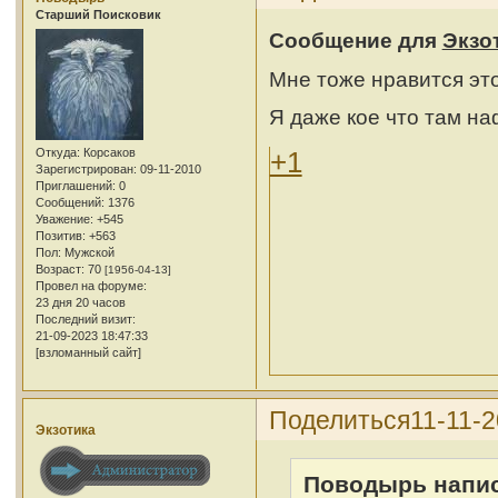
Cтарший Поисковик
Сообщение для
Экзо
Мне тоже нравится это
Я даже кое что там на
Откуда:
Корсаков
+1
Зарегистрирован
: 09-11-2010
Приглашений:
0
Сообщений:
1376
Уважение:
+545
Позитив:
+563
Пол:
Мужской
Возраст:
70
[1956-04-13]
Провел на форуме:
23 дня 20 часов
Последний визит:
21-09-2023 18:47:33
[взломанный сайт]
Поделиться
11-11-2
Экзотика
Поводырь напис