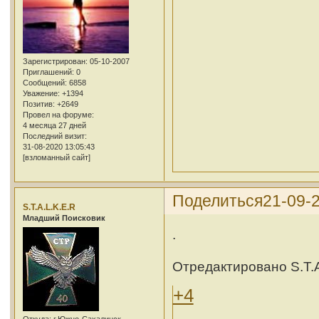
Зарегистрирован
: 05-10-2007
Приглашений:
0
Сообщений:
6858
Уважение:
+1394
Позитив:
+2649
Провел на форуме:
4 месяца 27 дней
Последний визит:
31-08-2020 13:05:43
[взломанный сайт]
Поделиться
21-09-
S.T.A.L.K.E.R
Младший Поисковик
.
Отредактировано S.T.A
+4
Откуда:
г.Южно-Сахалинск