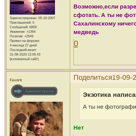
Возможно,если разреш
сфотать. А ты не фот
Зарегистрирован
: 05-10-2007
Сахалинскому ничего 
Приглашений:
0
Сообщений:
6858
медведь
Уважение:
+1394
Позитив:
+2649
Провел на форуме:
0
4 месяца 27 дней
Последний визит:
31-08-2020 13:05:43
[взломанный сайт]
Поделиться
19-09-
Favorit
Экзотика написа
А ты не фотографир
Нет