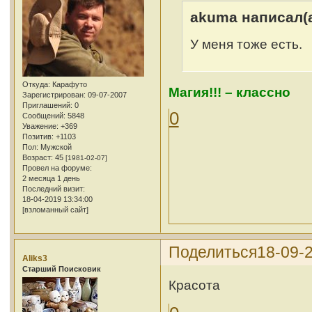
akuma написал(а
У меня тоже есть.
Откуда:
Карафуто
Магия!!! – классно
Зарегистрирован
: 09-07-2007
Приглашений:
0
0
Сообщений:
5848
Уважение:
+369
Позитив:
+1103
Пол:
Мужской
Возраст:
45
[1981-02-07]
Провел на форуме:
2 месяца 1 день
Последний визит:
18-04-2019 13:34:00
[взломанный сайт]
Поделиться
18-09-
Aliks3
Cтарший Поисковик
Красота