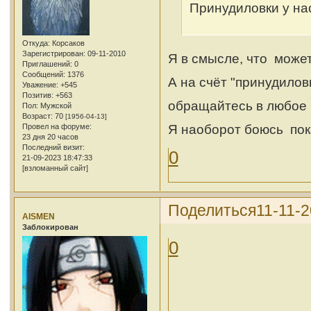
Принудиловки у нас 
Откуда:
Корсаков
Зарегистрирован
: 09-11-2010
Я в смысле, что может
Приглашений:
0
Сообщений:
1376
А на счёт "принудиловк
Уважение:
+545
Позитив:
+563
обращайтесь в любое 
Пол:
Мужской
Возраст:
70
[1956-04-13]
Я наоборот боюсь пок
Провел на форуме:
23 дня 20 часов
Последний визит:
0
21-09-2023 18:47:33
[взломанный сайт]
Поделиться
11-11-2
AISMEN
Заблокирован
0