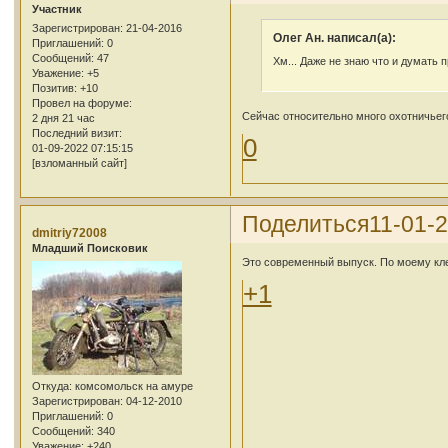
Участник
Зарегистрирован
: 21-04-2016
Олег Ан. написал(а):
Приглашений:
0
Сообщений:
47
Хм... Даже не знаю что и думать п
Уважение:
+5
Позитив:
+10
Провел на форуме:
Сейчас относительно много охотничьего
2 дня 21 час
Последний визит:
0
01-09-2022 07:15:15
[взломанный сайт]
Поделиться
11-01-2
dmitriy72008
Младший Поисковик
Это современный выпуск. По моему кл
+1
Откуда:
комсомольск на амуре
Зарегистрирован
: 04-12-2010
Приглашений:
0
Сообщений:
340
Уважение:
+240