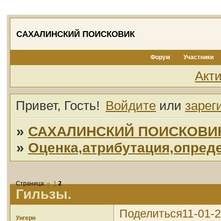
САХАЛИНСКИЙ ПОИСКОВИК
Форум
Участники
Акт
Привет, Гость!
Войдите
или
зарег
»
САХАЛИНСКИЙ ПОИСКОВИ
»
Оценка,атрибутация,опред
Страница:
«
1
2
Гильзы.
Поделиться
11-01-2
Унгерн