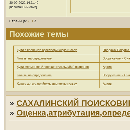
30-09-2022 14:11:40
[взломанный сайт]
Страница:
«
1
2
Похожие темы
Куплю японскую артеллерийскую гильзу
Продажа-Покупка
Гильзы на определение
Вооружение и Сн
Куплю/поменяю Японские гильзы/ММГ патронов
Архив
Гильзы на определение
Вооружение и Сн
Куплю артиллерийскую японскую гильзу
Архив
»
САХАЛИНСКИЙ ПОИСКОВИ
»
Оценка,атрибутация,опред