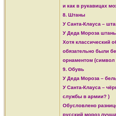
и как в рукавицах мо
8. Штаны
У Санта-Клауса – шта
У Деда Мороза штаны
Хотя классический об
обязательно были б
орнаментом (символ 
9. Обувь
У Деда Мороза – бел
У Санта-Клауса – чё
службы в армии?
)
Обусловлено разнице
русский мороз лучша