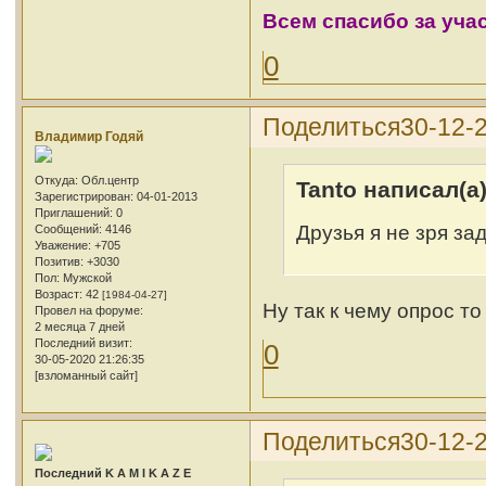
Всем спасибо за уча
0
Поделиться
30-12-
Владимир Годяй
Откуда:
Обл.центр
Tanto написал(а)
Зарегистрирован
: 04-01-2013
Приглашений:
0
Друзья я не зря за
Сообщений:
4146
Уважение:
+705
Позитив:
+3030
Пол:
Мужской
Возраст:
42
[1984-04-27]
Ну так к чему опрос т
Провел на форуме:
2 месяца 7 дней
Последний визит:
0
30-05-2020 21:26:35
[взломанный сайт]
Поделиться
30-12-
Последний K A M I K A Z E