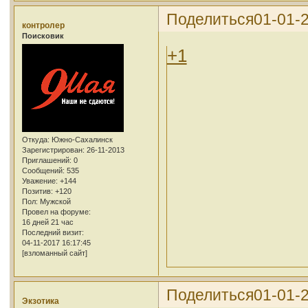
Поделиться
01-01-
контролер
Поисковик
+1
Откуда:
Южно-Сахалинск
Зарегистрирован
: 26-11-2013
Приглашений:
0
Сообщений:
535
Уважение:
+144
Позитив:
+120
Пол:
Мужской
Провел на форуме:
16 дней 21 час
Последний визит:
04-11-2017 16:17:45
[взломанный сайт]
Поделиться
01-01-
Экзотика