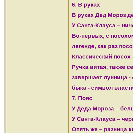
6. В руках
В руках Дед Мороз д
У Санта-Клауса – нич
Во-первых, с посохом
легенде, как раз пос
Классический посох 
Ручка витая, также 
завершает лунница -
быка - символ власти
7. Пояс
У Деда Мороза – бел
У Санта-Клауса – че
Опять же – разница к