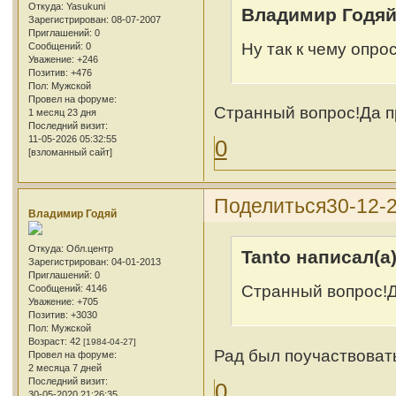
Откуда:
Yasukuni
Владимир Годяй
Зарегистрирован
: 08-07-2007
Приглашений:
0
Ну так к чему опро
Сообщений:
0
Уважение:
+246
Позитив:
+476
Пол:
Мужской
Провел на форуме:
Странный вопрос!Да п
1 месяц 23 дня
Последний визит:
11-05-2026 05:32:55
0
[взломанный сайт]
Поделиться
30-12-
Владимир Годяй
Откуда:
Обл.центр
Tanto написал(а)
Зарегистрирован
: 04-01-2013
Приглашений:
0
Странный вопрос!Д
Сообщений:
4146
Уважение:
+705
Позитив:
+3030
Пол:
Мужской
Возраст:
42
[1984-04-27]
Рад был поучаствоват
Провел на форуме:
2 месяца 7 дней
Последний визит:
0
30-05-2020 21:26:35