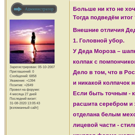
Больше ни кто не хоч
Тогда подведём итог 
Внешние отличия Дед
1. Головной убор.
У Деда Мороза – шапк
колпак с помпончико
Зарегистрирован
: 05-10-2007
Дело в том, что в Ро
Приглашений:
0
Сообщений:
6858
Уважение:
+1394
и никакой колпачок н
Позитив:
+2649
Провел на форуме:
Если быть точным - 
4 месяца 27 дней
Последний визит:
расшита серебром и 
31-08-2020 13:05:43
[взломанный сайт]
отделана белым мех
лицевой части - стил