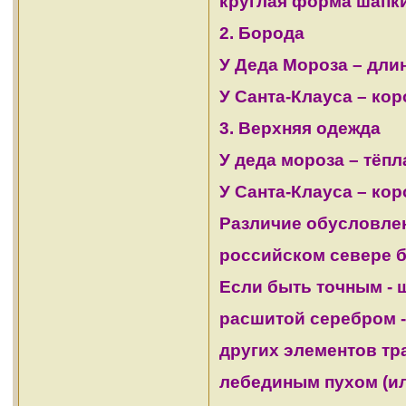
круглая форма шапки
2. Борода
У Деда Мороза – длинн
У Санта-Клауса – кор
3. Верхняя одежда
У деда мороза – тёпл
У Санта-Клауса – кор
Различие обусловлен
российском севере б
Если быть точным - 
расшитой серебром -
других элементов тр
лебединым пухом (и