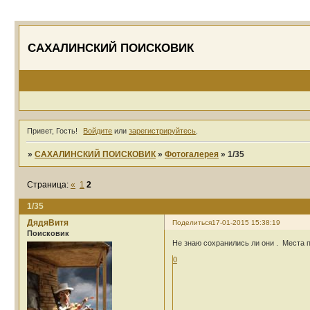
САХАЛИНСКИЙ ПОИСКОВИК
Привет, Гость!
Войдите
или
зарегистрируйтесь
.
»
САХАЛИНСКИЙ ПОИСКОВИК
»
Фотогалерея
»
1/35
Страница:
«
1
2
1/35
ДядяВитя
Поделиться
17-01-2015 15:38:19
Поисковик
Не знаю сохранились ли они . Места п
0