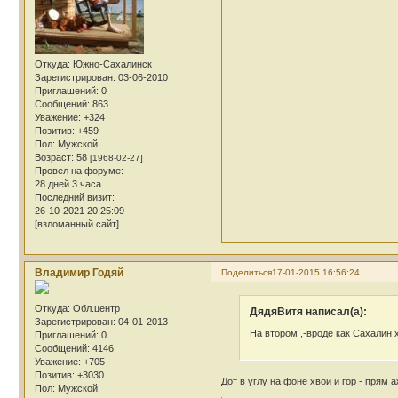
Откуда:
Южно-Сахалинск
Зарегистрирован
: 03-06-2010
Приглашений:
0
Сообщений:
863
Уважение:
+324
Позитив:
+459
Пол:
Мужской
Возраст:
58
[1968-02-27]
Провел на форуме:
28 дней 3 часа
Последний визит:
26-10-2021 20:25:09
[взломанный сайт]
Владимир Годяй
Поделиться
17-01-2015 16:56:24
Откуда:
Обл.центр
ДядяВитя написал(а):
Зарегистрирован
: 04-01-2013
На втором ,-вроде как Сахалин х
Приглашений:
0
Сообщений:
4146
Уважение:
+705
Позитив:
+3030
Дот в углу на фоне хвои и гор - прям
Пол:
Мужской