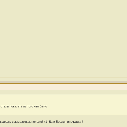
отели показать из того что было
 аж дрожь вызываеткак похоже! +1
Да и Берлин впечатлил!